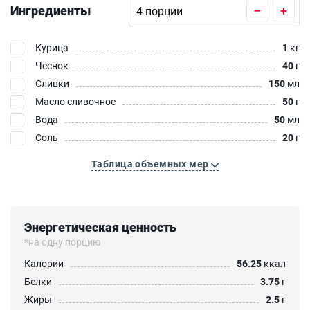
Ингредиенты
–
+
Курица
1
кг
Чеснок
40
г
Сливки
150
мл
Масло сливочное
50
г
Вода
50
мл
Соль
20
г
Таблица объемных мер
Энергетическая ценность
*на одну порцию
Калории
56.25
ккал
Белки
3.75
г
Жиры
2.5
г