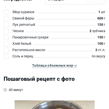
Яйцо куриное
1
шт
Свиной фарш
600
г
Лук репчатый
150
г
Чеснок
2
зубчика
Панировочные сухари
150
г
Хлеб белый
100
г
Растительное масло
2
ст.л.
Соль и перец
по вкусу
Таблица объемных мер
Пошаговый рецепт с фото
40 минут