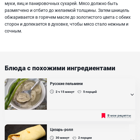
муки, яиц и панировочных сухарей. Мясо должно быть
размягчено и отбито до желаемой толщины. Затем шницель
обжаривается в горячем масле до золотистого цвета с обеих
сторон и допекается в духовке, чтобы мясо стало нежным и
сочным.
Блюда с похожими ингредиентами
Русские пельмени
2 ч 15
минут
5
порций
Пельмени — русское национальное блюдо, подаются с сурпой или
В мои рецепты
без. Вместе со своими интернациональными родственниками это
очень удобная еда. Сытная, быстрая, вкусная и крайне
разнообразная. Сегодня предлагаем приготовить настоящие
Цезарь-ролл
русские пельмени!...
30
минут
2
порции