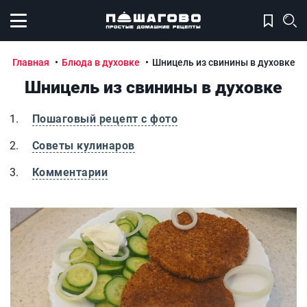
Открыть меню
Главная
Блюда в духовке
Шницель из свинины в духовке
Шницель из свинины в духовке
Пошаговый рецепт с фото
Советы кулинаров
Комментарии
Шницель из свинины в духовке
Ш