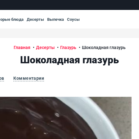
торые блюда
Десерты
Выпечка
Соусы
Главная
Десерты
Глазурь
Шоколадная глазурь
Шоколадная глазурь
ов
Комментарии
Шо