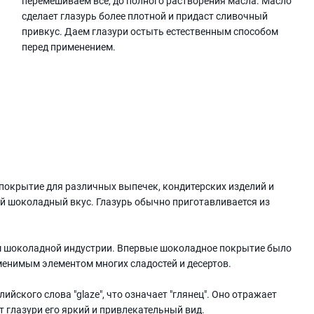
перемешиваем всё, до полного растворения масла. Масло
сделает глазурь более плотной и придаст сливочный
привкус. Даем глазури остыть естественным способом
перед применением.
 покрытие для различных выпечек, кондитерских изделий и
ый шоколадный вкус. Глазурь обычно приготавливается из
м шоколадной индустрии. Впервые шоколадное покрытие было
заменимым элементом многих сладостей и десертов.
ийского слова "glaze", что означает "глянец". Оно отражает
 глазури его яркий и привлекательный вид.