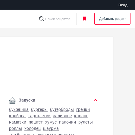
Вход
Добавить рецепт
Поиск рецептов
коладная глазурь - фото готового блюда
Закуски
буженина
бургеры
бутерброды
гренки
колбаса
тарталетки
заливное
канапе
намазки
паштет
хумус
палочки
рулеты
роллы
холодец
шаурма
топ быстрых, вкусных и простых