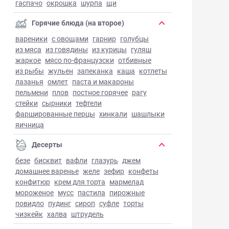
гаспачо
окрошка
шурпа
щи
Горячие блюда (на второе)
вареники
с овощами
гарнир
голубцы
из мяса
из говядины
из курицы
гуляш
жаркое
мясо по-французски
отбивные
из рыбы
жульен
запеканка
каша
котлеты
лазанья
омлет
паста и макароны
пельмени
плов
постное горячее
рагу
стейки
сырники
тефтели
фаршированные перцы
хинкали
шашлыки
яичница
Десерты
безе
бисквит
вафли
глазурь
джем
домашнее варенье
желе
зефир
конфеты
конфитюр
крем для торта
мармелад
мороженое
мусс
пастила
пирожные
повидло
пудинг
сироп
суфле
торты
чизкейк
халва
штрудель