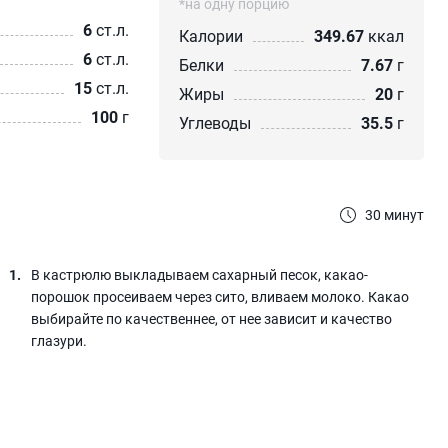
*на одну порцию
6
ст.л.
Калории
349.67
ккал
6
ст.л.
Белки
7.67
г
15
ст.л.
Жиры
20
г
100
г
Углеводы
35.5
г
30 минут
В кастрюлю выкладываем сахарный песок, какао-
порошок просеиваем через сито, вливаем молоко. Какао
выбирайте по качественнее, от нее зависит и качество
глазури.