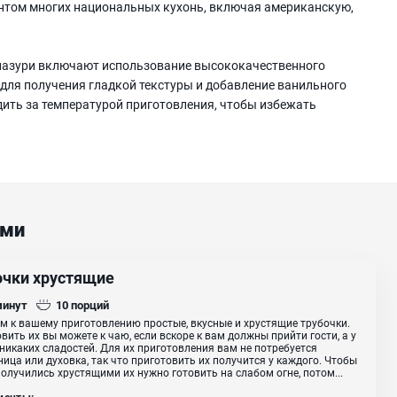
нтом многих национальных кухонь, включая американскую,
глазури включают использование высококачественного
для получения гладкой текстуры и добавление ванильного
дить за температурой приготовления, чтобы избежать
ами
очки хрустящие
минут
10
порций
м к вашему приготовлению простые, вкусные и хрустящие трубочки.
вить их вы можете к чаю, если вскоре к вам должны прийти гости, а у
 никаких сладостей. Для их приготовления вам не потребуется
ица или духовка, так что приготовить их получится у каждого. Чтобы
олучились хрустящими их нужно готовить на слабом огне, потом...