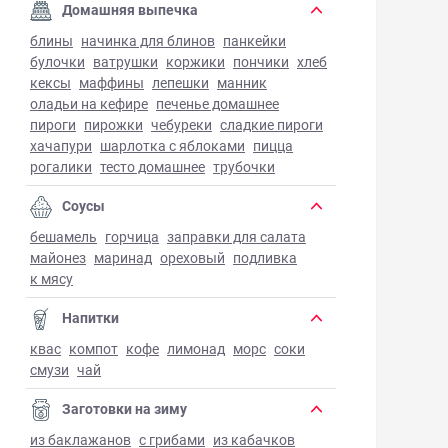
Домашняя выпечка
блины
начинка для блинов
панкейки
булочки
ватрушки
коржики
пончики
хлеб
кексы
маффины
лепешки
манник
оладьи на кефире
печенье домашнее
пироги
пирожки
чебуреки
сладкие пироги
хачапури
шарлотка с яблоками
пицца
рогалики
тесто домашнее
трубочки
Соусы
бешамель
горчица
заправки для салата
майонез
маринад
ореховый
подливка
к мясу
Напитки
квас
компот
кофе
лимонад
морс
соки
смузи
чай
Заготовки на зиму
из баклажанов
с грибами
из кабачков