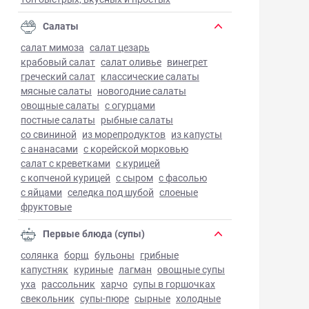
Салаты
салат мимоза
салат цезарь
крабовый салат
салат оливье
винегрет
греческий салат
классические салаты
мясные салаты
новогодние салаты
овощные салаты
с огурцами
постные салаты
рыбные салаты
со свининой
из морепродуктов
из капусты
с ананасами
с корейской морковью
салат с креветками
с курицей
с копченой курицей
с сыром
с фасолью
с яйцами
селедка под шубой
слоеные
фруктовые
Первые блюда (супы)
солянка
борщ
бульоны
грибные
капустняк
куриные
лагман
овощные супы
уха
рассольник
харчо
супы в горшочках
свекольник
супы-пюре
сырные
холодные