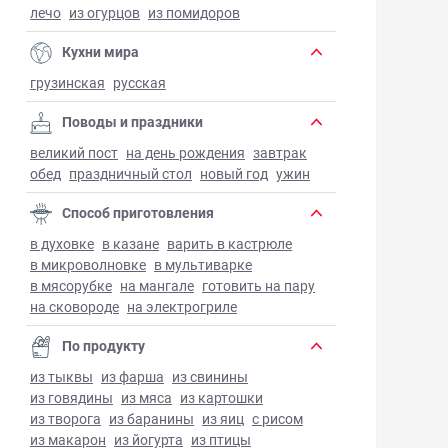
лечо
из огурцов
из помидоров
Кухни мира
грузинская
русская
Поводы и праздники
великий пост
на день рождения
завтрак
обед
праздничный стол
новый год
ужин
Способ приготовления
в духовке
в казане
варить в кастрюле
в микроволновке
в мультиварке
в мясорубке
на мангале
готовить на пару
на сковороде
на электрогриле
По продукту
из тыквы
из фарша
из свинины
из говядины
из мяса
из картошки
из творога
из баранины
из яиц
с рисом
из макарон
из йогурта
из птицы