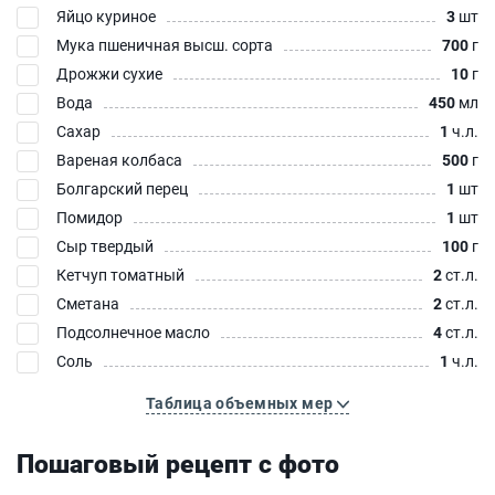
Яйцо куриное
3
шт
Мука пшеничная высш. сорта
700
г
Дрожжи сухие
10
г
Вода
450
мл
Сахар
1
ч.л.
Вареная колбаса
500
г
Болгарский перец
1
шт
Помидор
1
шт
Сыр твердый
100
г
Кетчуп томатный
2
ст.л.
Сметана
2
ст.л.
Подсолнечное масло
4
ст.л.
Соль
1
ч.л.
Таблица объемных мер
Пошаговый рецепт с фото