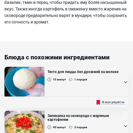
базилик, тмин и перец, чтобы придать ему более насыщенный
вкус. Также иногда картофель в смаженку вместо жарения на
сковороде предварительно варят в мундире, чтобы сохранить
его сочность и аромат.
Блюда с похожими ингредиентами
Тесто для пиццы без дрожжей на молоке
10
минут
1
порция
Универсальное тесто на молоке без дрожжей. Такое тесто можно
В мои рецепты
приготовить очень легко и просто, быстро замешивается и не
требует времени на расстойку. На тесто сразу выкладывается
начинка и отправляется в духовку. В работе тесто легко
Запеканка на сковороде с жареным
раскатывается и держит форму. Из данного количества
картофелем
ингредиентов для теста получится одна большая пицца
диаметром 36 сантиметров....
40
минут
3
порции