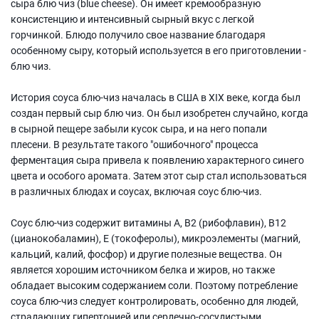
сыра блю чиз (blue cheese). Он имеет кремообразную
консистенцию и интенсивный сырный вкус с легкой
горчинкой. Блюдо получило свое название благодаря
особенному сыру, который используется в его приготовлении -
блю чиз.
История соуса блю-чиз началась в США в XIX веке, когда был
создан первый сыр блю чиз. Он был изобретен случайно, когда
в сырной пещере забыли кусок сыра, и на него попали
плесени. В результате такого "ошибочного" процесса
ферментация сыра привела к появлению характерного синего
цвета и особого аромата. Затем этот сыр стал использоваться
в различных блюдах и соусах, включая соус блю-чиз.
Соус блю-чиз содержит витамины А, В2 (рибофлавин), В12
(цианокобаламин), Е (токоферолы), микроэлементы (магний,
кальций, калий, фосфор) и другие полезные вещества. Он
является хорошим источником белка и жиров, но также
обладает высоким содержанием соли. Поэтому потребление
соуса блю-чиз следует контролировать, особенно для людей,
страдающих гипертонией или сердечно-сосудистыми