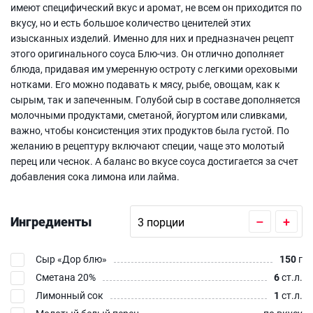
имеют специфический вкус и аромат, не всем он приходится по
вкусу, но и есть большое количество ценителей этих
изысканных изделий. Именно для них и предназначен рецепт
этого оригинального соуса Блю-чиз. Он отлично дополняет
блюда, придавая им умеренную остроту с легкими ореховыми
нотками. Его можно подавать к мясу, рыбе, овощам, как к
сырым, так и запеченным. Голубой сыр в составе дополняется
молочными продуктами, сметаной, йогуртом или сливками,
важно, чтобы консистенция этих продуктов была густой. По
желанию в рецептуру включают специи, чаще это молотый
перец или чеснок. А баланс во вкусе соуса достигается за счет
добавления сока лимона или лайма.
Ингредиенты
–
+
Сыр «Дор блю»‎
150
г
Сметана 20%
6
ст.л.
Лимонный сок
1
ст.л.