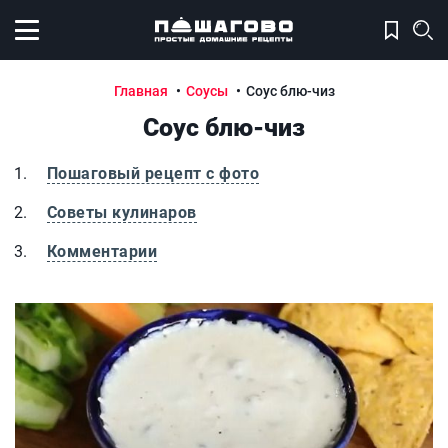
Открыть меню
Главная
Соусы
Соус блю-чиз
Соус блю-чиз
Пошаговый рецепт с фото
Советы кулинаров
Комментарии
Соус блю-чиз
С