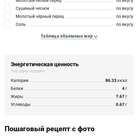
Молотый белый перец
по вкусу
Сушеный чеснок
по вкусу
Молотый чёрный перец
по вкусу
Соль
по вкусу
Таблица объемных мер
Энергетическая ценность
*на одну порцию
Калории
86.33
ккал
Белки
4
г
Жиры
7.67
г
Углеводы
0.67
г
Пошаговый рецепт с фото