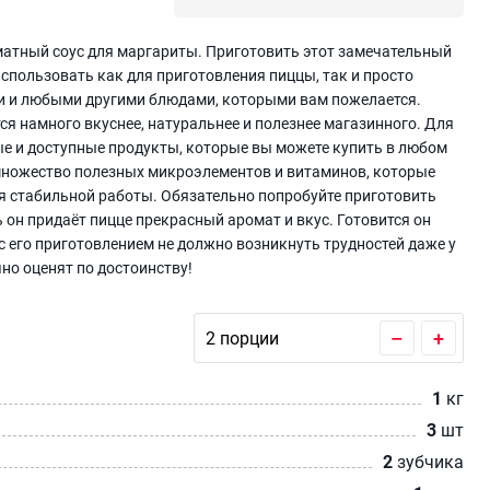
матный соус для маргариты. Приготовить этот замечательный
спользовать как для приготовления пиццы, так и просто
и и любыми другими блюдами, которыми вам пожелается.
ся намного вкуснее, натуральнее и полезнее магазинного. Для
е и доступные продукты, которые вы можете купить в любом
 множество полезных микроэлементов и витаминов, которые
 стабильной работы. Обязательно попробуйте приготовить
ь он придаёт пицце прекрасный аромат и вкус. Готовится он
с его приготовлением не должно возникнуть трудностей даже у
чно оценят по достоинству!
–
+
1
кг
3
шт
2
зубчика