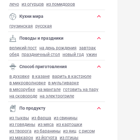
лечо
из огурцов
из помидоров
Кухни мира
грузинская
русская
Поводы и праздники
великий пост
на день рождения
завтрак
обед
праздничный стол
новый год
ужин
Способ приготовления
в духовке
в казане
варить в кастрюле
в микроволновке
в мультиварке
в мясорубке
на мангале
готовить на пару
на сковороде
на электрогриле
По продукту
из тыквы
из фарша
из свинины
из говядины
из мяса
из картошки
из творога
из баранины
из яиц
с рисом
из макарон
из йогурта
из птицы