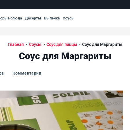
торые блюда
Десерты
Выпечка
Соусы
Главная
Соусы
Соус для пиццы
Соус для Маргариты
Соус для Маргариты
ов
Комментарии
Соу