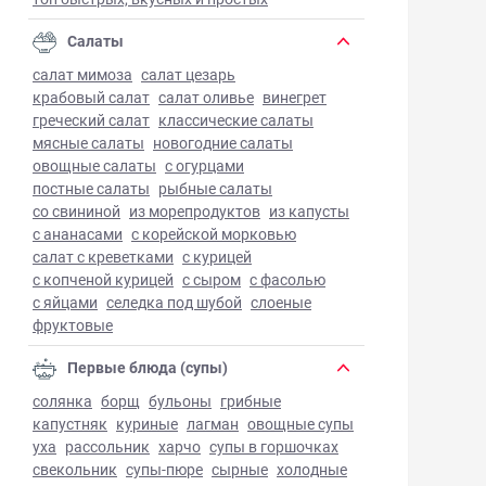
Салаты
салат мимоза
салат цезарь
крабовый салат
салат оливье
винегрет
греческий салат
классические салаты
мясные салаты
новогодние салаты
овощные салаты
с огурцами
постные салаты
рыбные салаты
со свининой
из морепродуктов
из капусты
с ананасами
с корейской морковью
салат с креветками
с курицей
с копченой курицей
с сыром
с фасолью
с яйцами
селедка под шубой
слоеные
фруктовые
Первые блюда (супы)
солянка
борщ
бульоны
грибные
капустняк
куриные
лагман
овощные супы
уха
рассольник
харчо
супы в горшочках
свекольник
супы-пюре
сырные
холодные