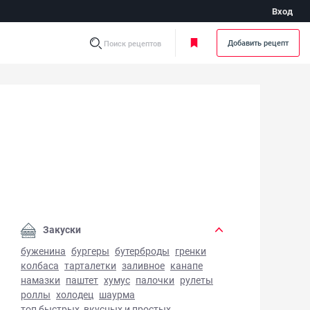
Вход
Добавить рецепт
Поиск рецептов
с для Маргариты - фото готового блюда
Закуски
буженина
бургеры
бутерброды
гренки
колбаса
тарталетки
заливное
канапе
намазки
паштет
хумус
палочки
рулеты
роллы
холодец
шаурма
топ быстрых, вкусных и простых