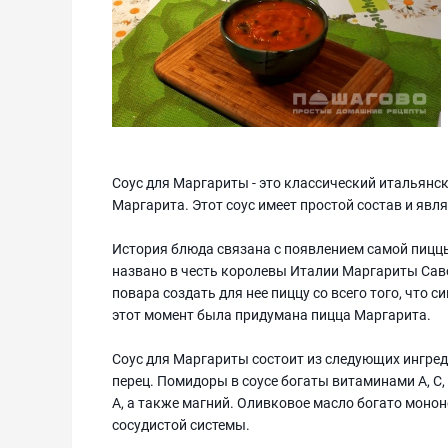
Соус для Маргариты - это классический итальянск
Маргарита. Этот соус имеет простой состав и явл
История блюда связана с появлением самой пиццы
названо в честь королевы Италии Маргариты Саво
повара создать для нее пиццу со всего того, что 
этот момент была придумана пицца Маргарита.
Соус для Маргариты состоит из следующих ингреди
перец. Помидоры в соусе богаты витаминами А, С,
А, а также магний. Оливковое масло богато мон
сосудистой системы.