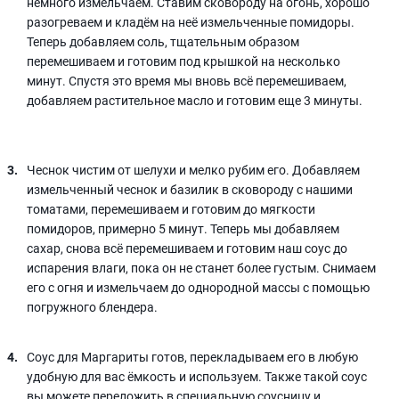
немного измельчаем. Ставим сковороду на огонь, хорошо
разогреваем и кладём на неё измельченные помидоры.
Теперь добавляем соль, тщательным образом
перемешиваем и готовим под крышкой на несколько
минут. Спустя это время мы вновь всё перемешиваем,
добавляем растительное масло и готовим еще 3 минуты.
Чеснок чистим от шелухи и мелко рубим его. Добавляем
измельченный чеснок и базилик в сковороду с нашими
томатами, перемешиваем и готовим до мягкости
помидоров, примерно 5 минут. Теперь мы добавляем
сахар, снова всё перемешиваем и готовим наш соус до
испарения влаги, пока он не станет более густым. Снимаем
его с огня и измельчаем до однородной массы с помощью
погружного блендера.
Соус для Маргариты готов, перекладываем его в любую
удобную для вас ёмкость и используем. Также такой соус
вы можете переложить в специальную соусницу и