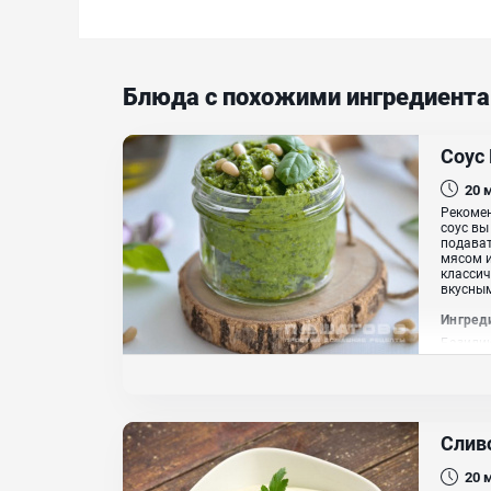
Блюда с похожими ингредиент
Соус
20
Рекомен
соус вы
подават
мясом и
классич
вкусным.
Ингред
Базилик
Слив
20