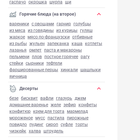
гаспачо
окрошка
шурпа
щи
Горячие блюда (на второе)
вареники
с овощами
гарнир
голубцы
из мяса
из говядины
из курицы
гуляш
жаркое
мясо по-французски
отбивные
из рыбы
жульен
запеканка
каша
котлеты
лазанья
омлет
паста и макароны
пельмени
плов
постное горячее
рагу
стейки
сырники
тефтели
фаршированные перцы
хинкали
шашлыки
яичница
Десерты
безе
бисквит
вафли
глазурь
джем
домашнее варенье
желе
зефир
конфеты
конфитюр
крем для торта
мармелад
мороженое
мусс
пастила
пирожные
повидло
пудинг
сироп
суфле
торты
чизкейк
халва
штрудель