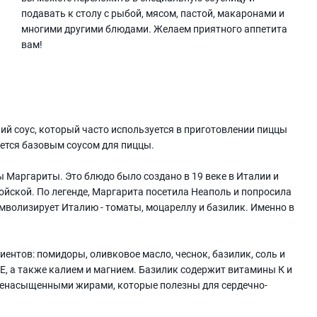
подавать к столу с рыбой, мясом, пастой, макаронами и
многими другими блюдами. Желаем приятного аппетита
вам!
ий соус, который часто используется в приготовлении пиццы
яется базовым соусом для пиццы.
 Маргариты. Это блюдо было создано в 19 веке в Италии и
йской. По легенде, Маргарита посетила Неаполь и попросила
символизирует Италию - томаты, моцареллу и базилик. Именно в
ентов: помидоры, оливковое масло, чеснок, базилик, соль и
 Е, а также калием и магнием. Базилик содержит витамины К и
оненасыщенными жирами, которые полезны для сердечно-