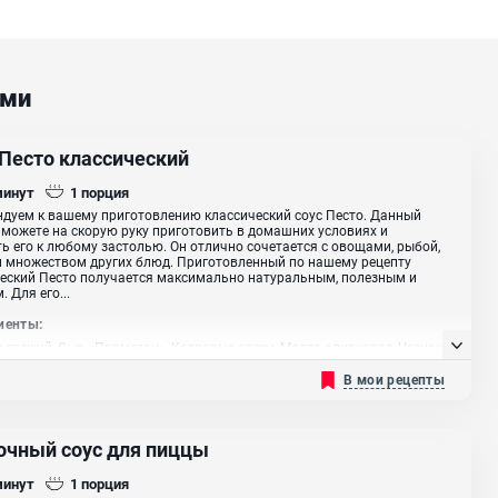
ами
 Песто классический
минут
1
порция
дуем к вашему приготовлению классический соус Песто. Данный
 можете на скорую руку приготовить в домашних условиях и
ь его к любому застолью. Он отлично сочетается с овощами, рыбой,
 множеством других блюд. Приготовленный по нашему рецепту
еский Песто получается максимально натуральным, полезным и
 Для его...
иенты:
 свежий, Сыр «Пармезан»‎, Кедровые орехи, Масло оливковое, Чеснок
В мои рецепты
очный соус для пиццы
минут
1
порция