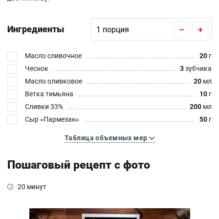
Ингредиенты
–
+
Масло сливочное
20
г
Чеснок
3
зубчика
Масло оливковое
20
мл
Ветка тимьяна
10
г
Сливки 33%
200
мл
Сыр «Пармезан»‎
50
г
Таблица объемных мер
Пошаговый рецепт с фото
20 минут