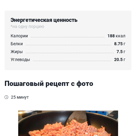
Энергетическая ценность
*на одну порцию
Калории
188
ккал
Белки
8.75
г
Жиры
7.5
г
Углеводы
20.5
г
Пошаговый рецепт с фото
25 минут