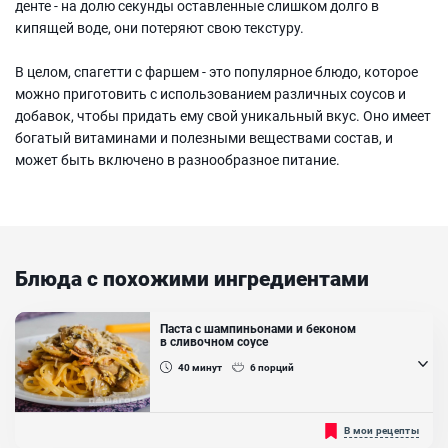
денте - на долю секунды оставленные слишком долго в
кипящей воде, они потеряют свою текстуру.
В целом, спагетти с фаршем - это популярное блюдо, которое
можно приготовить с использованием различных соусов и
добавок, чтобы придать ему свой уникальный вкус. Оно имеет
богатый витаминами и полезными веществами состав, и
может быть включено в разнообразное питание.
Блюда с похожими ингредиентами
Паста с шампиньонами и беконом
в сливочном соусе
40
минут
6
порций
Паста с шампиньонами и беконом в сливочном соусе довольно
В мои рецепты
сытное, калорийное блюдо, которое полюбится с первой вилки!