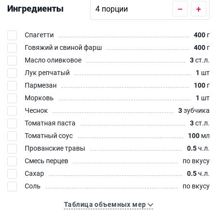
Ингредиенты
–
+
Спагетти
400
г
Говяжий и свиной фарш
400
г
Масло оливковое
3
ст.л.
Лук репчатый
1
шт
Пармезан
100
г
Морковь
1
шт
Чеснок
3
зубчика
Томатная паста
3
ст.л.
Томатный соус
100
мл
Прованские травы
0.5
ч.л.
Смесь перцев
по вкусу
Сахар
0.5
ч.л.
Соль
по вкусу
Таблица объемных мер