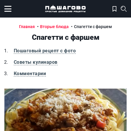
Открыть меню
Главная
Вторые блюда
Спагетти с фаршем
Спагетти с фаршем
Пошаговый рецепт с фото
Советы кулинаров
Комментарии
Спагетти с фаршем
С