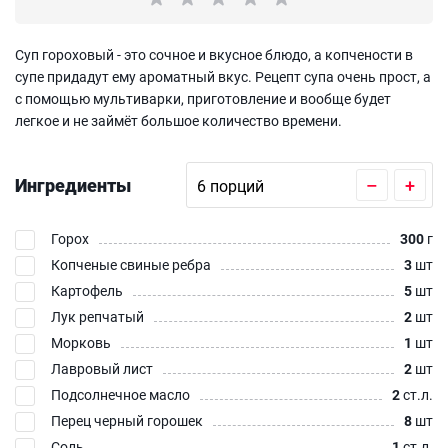
Суп гороховый - это сочное и вкусное блюдо, а копчености в
супе придадут ему ароматный вкус. Рецепт супа очень прост, а
с помощью мультиварки, приготовление и вообще будет
легкое и не займёт большое количество времени.
Ингредиенты
–
+
Горох
300
г
Копченые свиные ребра
3
шт
Картофель
5
шт
Лук репчатый
2
шт
Морковь
1
шт
Лавровый лист
2
шт
Подсолнечное масло
2
ст.л.
Перец черный горошек
8
шт
Соль
1
ст.л.