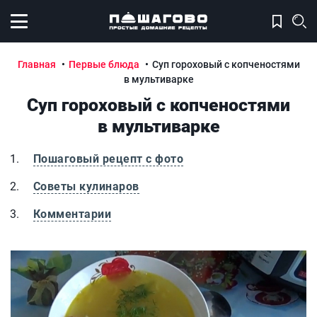
Открыть меню
Главная
Первые блюда
Суп гороховый с копченостями
в мультиварке
Суп гороховый с копченостями
в мультиварке
Пошаговый рецепт с фото
Советы кулинаров
Комментарии
Суп гороховый с копченостями в мультиварке
С