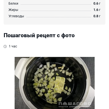
Белки
0.6
г
Жиры
1.6
г
Углеводы
0.8
г
Пошаговый рецепт с фото
1 час