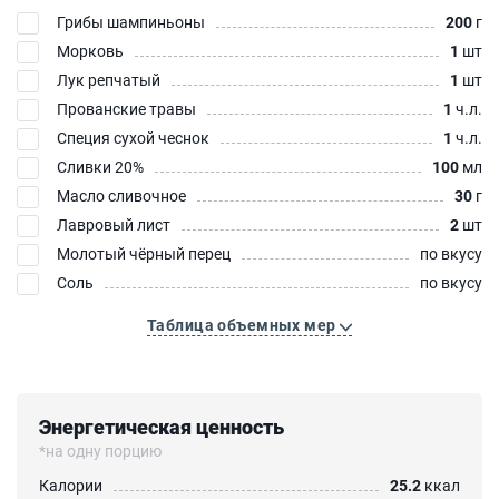
Грибы шампиньоны
200
г
Морковь
1
шт
Лук репчатый
1
шт
Прованские травы
1
ч.л.
Специя сухой чеснок
1
ч.л.
Сливки 20%
100
мл
Масло сливочное
30
г
Лавровый лист
2
шт
Молотый чёрный перец
по вкусу
Соль
по вкусу
Таблица объемных мер
Энергетическая ценность
*на одну порцию
Калории
25.2
ккал