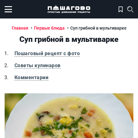
Открыть меню
Главная
Первые блюда
Суп грибной в мультиварке
Суп грибной в мультиварке
Пошаговый рецепт с фото
Советы кулинаров
Комментарии
Суп грибной в мультиварке
С