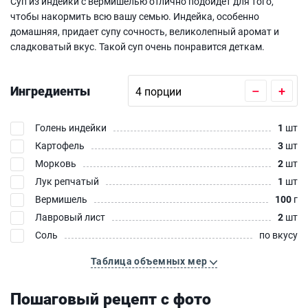
Суп из индейки с вермишелью отлично подойдет для того,
чтобы накормить всю вашу семью. Индейка, особенно
домашняя, придает супу сочность, великолепный аромат и
сладковатый вкус. Такой суп очень понравится деткам.
Ингредиенты
–
+
Голень индейки
1
шт
Картофель
3
шт
Морковь
2
шт
Лук репчатый
1
шт
Вермишель
100
г
Лавровый лист
2
шт
Соль
по вкусу
Таблица объемных мер
Пошаговый рецепт с фото