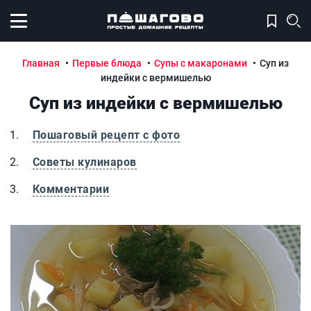
Открыть меню
Главная
Первые блюда
Супы с макаронами
Суп из
индейки с вермишелью
Суп из индейки с вермишелью
Пошаговый рецепт с фото
Советы кулинаров
Комментарии
Суп из индейки с вермишелью
С