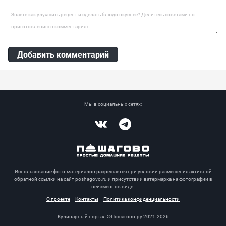
Красная рыба слабосоленая, Свекла, Творожный сыр, Лук
Оставить комментарий
репчатый, Маслины, Селёдка
Добавить комментарий
Мы в социальных сетях:
Vkontakte
Telegram
Использование фото-материалов разрешается при условии размещения активной
обратной ссылки на сайт poshagovo.ru и присутствии ватермарка на фотографии в
неизменнов виде.
О проекте
Контакты
Политика конфиденциальности
Кулинарный портал ©Пошагово.ру 2021-2026