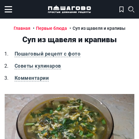
Открыть меню
Главная
Первые блюда
Суп из щавеля и крапивы
Суп из щавеля и крапивы
Пошаговый рецепт с фото
Советы кулинаров
Комментарии
Суп из щавеля и крапивы
С