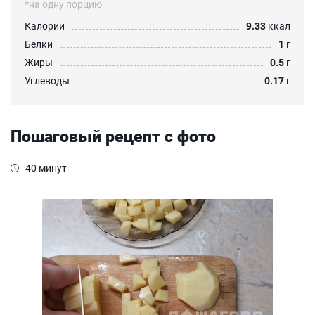
*на одну порцию
Калории
9.33
ккал
Белки
1
г
Жиры
0.5
г
Углеводы
0.17
г
Пошаговый рецепт с фото
40 минут