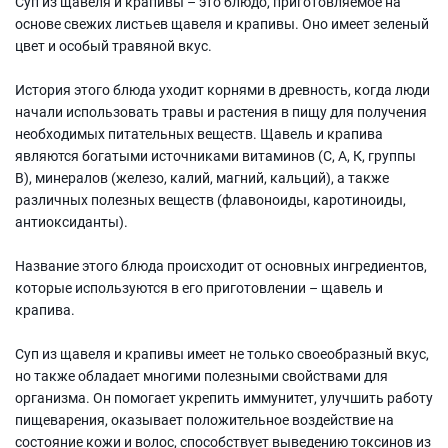
Суп из щавеля и крапивы – это блюдо, приготовляемое на
основе свежих листьев щавеля и крапивы. Оно имеет зеленый
цвет и особый травяной вкус.
История этого блюда уходит корнями в древность, когда люди
начали использовать травы и растения в пищу для получения
необходимых питательных веществ. Щавель и крапива
являются богатыми источниками витаминов (С, А, К, группы
В), минералов (железо, калий, магний, кальций), а также
различных полезных веществ (флавоноиды, каротиноиды,
антиоксиданты).
Название этого блюда происходит от основных ингредиентов,
которые используются в его приготовлении – щавель и
крапива.
Суп из щавеля и крапивы имеет не только своеобразный вкус,
но также обладает многими полезными свойствами для
организма. Он помогает укрепить иммунитет, улучшить работу
пищеварения, оказывает положительное воздействие на
состояние кожи и волос, способствует выведению токсинов из