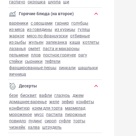
гаспачо
окрошка
шурпа
щи
Горячие блюда (на второе)
вареники
с овощами
гарнир
голубцы
из мяса
из говядины
из курицы
гуляш
жаркое
мясо по-французски
отбивные
из рыбы
жульен
запеканка
каша
котлеты
лазанья
омлет
паста и макароны
пельмени
плов
постное горячее
рагу
стейки
сырники
тефтели
фаршированные перцы
хинкали
шашлыки
яичница
Десерты
безе
бисквит
вафли
глазурь
джем
домашнее варенье
желе
зефир
конфеты
конфитюр
крем для торта
мармелад
мороженое
мусс
пастила
пирожные
повидло
пудинг
сироп
суфле
торты
чизкейк
халва
штрудель