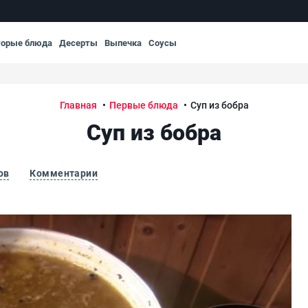
торые блюда
Десерты
Выпечка
Соусы
Главная
Первые блюда
Суп из бобра
Суп из бобра
ов
Комментарии
Суп