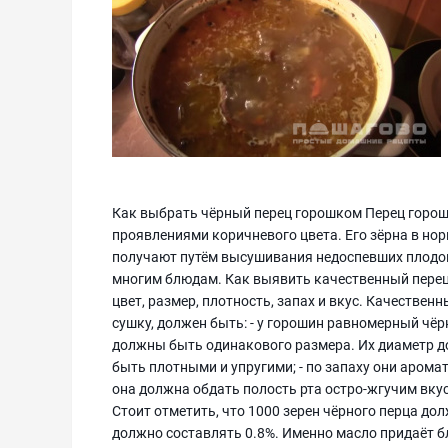
Как выбрать чёрный перец горошком Перец горо
проявлениями коричневого цвета. Его зёрна в нор
получают путём высушивания недоспевших плодов 
многим блюдам. Как выявить качественный перец 
цвет, размер, плотность, запах и вкус. Качестве
сушку, должен быть: - у горошин равномерный чё
должны быть одинакового размера. Их диаметр до
быть плотными и упругими; - по запаху они аромат
она должна обдать полость рта остро-жгучим вкус
Стоит отметить, что 1000 зерен чёрного перца до
должно составлять 0.8%. Именно масло придаёт 