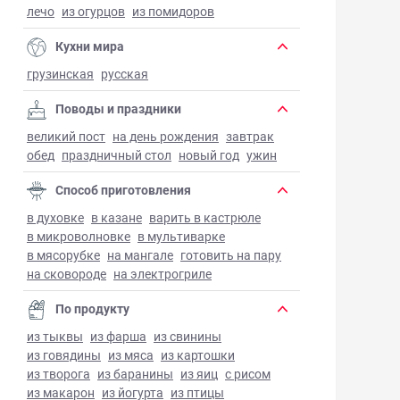
лечо
из огурцов
из помидоров
Кухни мира
грузинская
русская
Поводы и праздники
великий пост
на день рождения
завтрак
обед
праздничный стол
новый год
ужин
Способ приготовления
в духовке
в казане
варить в кастрюле
в микроволновке
в мультиварке
в мясорубке
на мангале
готовить на пару
на сковороде
на электрогриле
По продукту
из тыквы
из фарша
из свинины
из говядины
из мяса
из картошки
из творога
из баранины
из яиц
с рисом
из макарон
из йогурта
из птицы