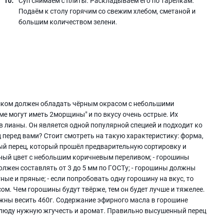
Суп снимаем с плиты. Раскладываем его по тарелкам.
Подаём к столу горячим со свежим хлебом, сметаной и
большим количеством зелени.
шком должен обладать чёрным окрасом с небольшими
ме могут иметь 2морщины" и по вкусу очень острые. Их
лианы. Он является одной популярной специей и подходит ко
перед вами? Стоит смотреть на такую характеристику: форма,
нный перец, который прошёл предварительную сортировку и
рный цвет с небольшим коричневым переливом; - горошины
лжен составлять от 3 до 5 мм по ГОСТу; - горошины должны
ные и пряные; - если попробовать одну горошину на вкус, то
ом. Чем горошины будут твёрже, тем он будет лучше и тяжелее.
лжны весить 460г. Содержание эфирного масла в горошине
блюду нужную жгучесть и аромат. Правильно высушенный перец