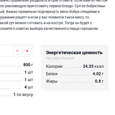
важно правильно разделать и приготовить. Если вам по чистой
мело рекомендую приготовить первое блюдо. Суп из бобрятины
ный. Важно правильно подчеркнуть мясо бобра специями и
ружение рецепт и если у вас появится такое мясо, то
кой суп можно готовить и на костре. Тогда он будет с
узнаете о советах выбора качественного перца горошком.
–
+
Энергетическая ценность
*на одну порцию
800
г
Калории
24.33
ккал
1
шт
Белки
4.02
г
1
шт
Жиры
0.8
г
4
шт
1
по вкусу