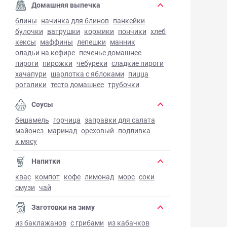
Домашняя выпечка
блины
начинка для блинов
панкейки
булочки
ватрушки
коржики
пончики
хлеб
кексы
маффины
лепешки
манник
оладьи на кефире
печенье домашнее
пироги
пирожки
чебуреки
сладкие пироги
хачапури
шарлотка с яблоками
пицца
рогалики
тесто домашнее
трубочки
Соусы
бешамель
горчица
заправки для салата
майонез
маринад
ореховый
подливка
к мясу
Напитки
квас
компот
кофе
лимонад
морс
соки
смузи
чай
Заготовки на зиму
из баклажанов
с грибами
из кабачков