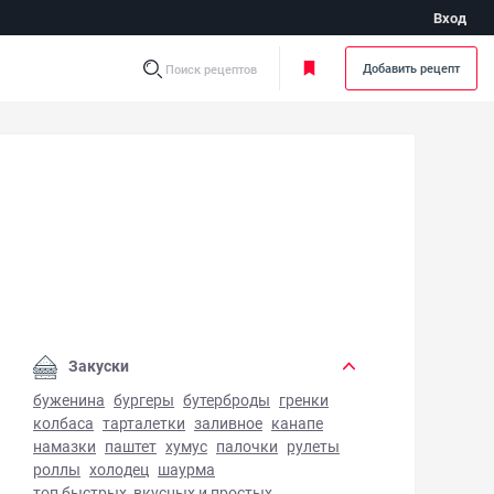
Вход
Добавить рецепт
Поиск рецептов
 из бобра - фото готового блюда
Закуски
буженина
бургеры
бутерброды
гренки
колбаса
тарталетки
заливное
канапе
намазки
паштет
хумус
палочки
рулеты
роллы
холодец
шаурма
топ быстрых, вкусных и простых