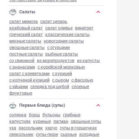
Салаты
салат мимоза
салат цезарь
крабовый салат
салат оливье
винегрет
греческий салат
классические салаты
мясные салаты
новогодние салаты
овощные салаты
с огурцами
постные салаты
рыбные салаты
со свининой
из морепродуктов
из капусты
с ананасами
с корейской морковью
салат с креветками
с курицей
с копченой курицей
с сыром
с фасолью
с яйцами
селедка под шубой
слоеные
фруктовые
Первые блюда (супы)
солянка
борщ
бульоны
грибные
капустняк
куриные
лагман
овощные супы
уха
рассольник
харчо
супы в горшочках
свекольник
супы-пюре
сырные
холодные