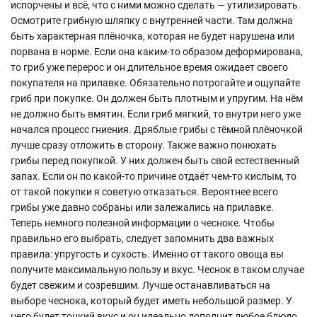
испорчены и всё, что с ними можно сделать — утилизировать.
Осмотрите грибную шляпку с внутренней части. Там должна
быть характерная плёночка, которая не будет нарушена или
порвана в норме. Если она каким-то образом деформирована,
то гриб уже перерос и он длительное время ожидает своего
покупателя на прилавке. Обязательно потрогайте и ощупайте
гриб при покупке. Он должен быть плотным и упругим. На нём
не должно быть вмятин. Если гриб мягкий, то внутри него уже
начался процесс гниения. Дряблые грибы с тёмной плёночкой
лучше сразу отложить в сторону. Также важно понюхать
грибы перед покупкой. У них должен быть свой естественный
запах. Если он по какой-то причине отдаёт чем-то кислым, то
от такой покупки я советую отказаться. Вероятнее всего
грибы уже давно собраны или залежались на прилавке.
Теперь немного полезной информации о чесноке. Чтобы
правильно его выбрать, следует запомнить два важных
правила: упругость и сухость. Именно от такого овоща вы
получите максимальную пользу и вкус. Чеснок в таком случае
будет свежим и созревшим. Лучше останавливаться на
выборе чеснока, который будет иметь небольшой размер. У
него будет тонкий вкус и он идеально дополнит любое блюдо.