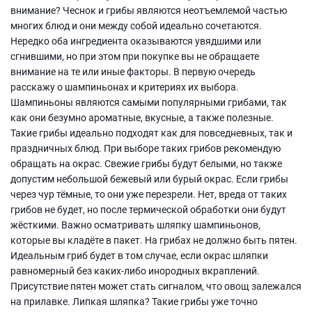
внимание? Чеснок и грибы являются неотъемлемой частью
многих блюд и они между собой идеально сочетаются.
Нередко оба ингредиента оказываются увядшими или
сгнившими, но при этом при покупке вы не обращаете
внимание на те или иные факторы. В первую очередь
расскажу о шампиньонах и критериях их выбора.
Шампиньоны являются самыми популярными грибами, так
как они безумно ароматные, вкусные, а также полезные.
Такие грибы идеально подходят как для повседневных, так и
праздничных блюд. При выборе таких грибов рекомендую
обращать на окрас. Свежие грибы будут белыми, но также
допустим небольшой бежевый или бурый окрас. Если грибы
через чур тёмные, то они уже перезрели. Нет, вреда от таких
грибов не будет, но после термической обработки они будут
жёсткими. Важно осматривать шляпку шампиньонов,
которые вы кладёте в пакет. На грибах не должно быть пятен.
Идеальным гриб будет в том случае, если окрас шляпки
равномерный без каких-либо инородных вкраплений.
Присутствие пятен может стать сигналом, что овощ залежался
на прилавке. Липкая шляпка? Такие грибы уже точно