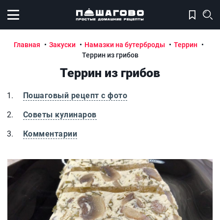
Открыть меню
Главная
Закуски
Намазки на бутерброды
Террин
Террин из грибов
Террин из грибов
Пошаговый рецепт с фото
Советы кулинаров
Комментарии
Террин из грибов
Т