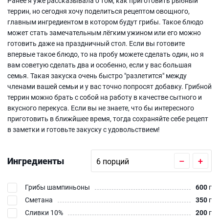
Ранее я уже рассказывала о том, как приготовить рыбный
террин, но сегодня хочу поделиться рецептом овощного,
главным ингредиентом в котором будут грибы. Такое блюдо
может стать замечательным лёгким ужином или его можно
готовить даже на праздничный стол. Если вы готовите
впервые такое блюдо, то на пробу можете сделать один, но я
вам советую сделать два и особенно, если у вас большая
семья. Такая закуска очень быстро "разлетится" между
членами вашей семьи и у вас точно попросят добавку. Грибной
террин можно брать с собой на работу в качестве сытного и
вкусного перекуса. Если вы не знаете, что бы интересного
приготовить в ближйшее время, тогда сохраняйте себе рецепт
в заметки и готовьте закуску с удовольствием!
Ингредиенты
–
+
Грибы шампиньоны
600
г
Сметана
350
г
Сливки 10%
200
г