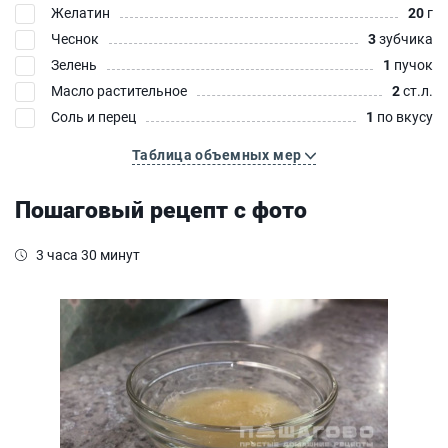
Желатин
20
г
Чеснок
3
зубчика
Зелень
1
пучок
Масло растительное
2
ст.л.
Соль и перец
1
по вкусу
Таблица объемных мер
Пошаговый рецепт с фото
3 часа 30 минут