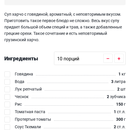
Суп харчо с говядиной, ароматный, с неповторимым вкусом.
Приготовить такое первое блюдо не сложно. Весь вкус супу
придает большой объем специй и трав, а также добавленные
грецкие орехи. Такое сочетание и есть неповторимый
грузинский харчо.
Ингредиенты
–
+
Говядина
1
кг
Вода
3
литра
Лук репчатый
2
шт
Чеснок
2
зубчика
Рис
150
г
Томатная паста
1
ст.л.
Протертые томаты
300
г
Соус Ткемали
2
ст.л.