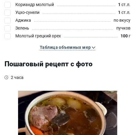
Кориандр молотый
1
ст.л.
Уцхо-сунели
1
ст.л.
Аджика
по вкусу
Зелень
пучков
Молотый грецкий орех
100
г
Таблица объемных мер
Пошаговый рецепт с фото
2 часа