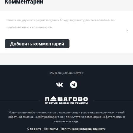
Комментарии
дрожжевом тесте с мацони, запекают в духовке, а в качестве...
Оставить комментарий
Добавить комментарий
Мы в социальных сетях:
Vkontakte
Telegram
Использование фото-материалов разрешается при условии размещения активной
обратной ссылки на сайт poshagovo.ru и присутствии ватермарка на фотографии в
неизменнов виде.
О проекте
Контакты
Политика конфиденциальности