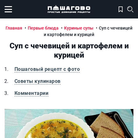
Открыть меню
Главная
Первые блюда
Куриные супы
Суп с чечевицей
и картофелем и курицей
Суп с чечевицей и картофелем и
курицей
Пошаговый рецепт с фото
Советы кулинаров
Комментарии
Суп с чечевицей и картофелем и курицей
С