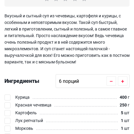
Вкусный и сытный суп из чечевицы, картофеля и курицы, с
особенным и неповторимым вкусом. Такой суп быстрый,
легкий в приготовлении, сытный и полезный, а самое главное
и питательный. Просто наслаждение вкусом! Ведь чечевица
очень полезный продукт и в ней содержится много
микроэлементов. И суп станет настоящей палочкой -
выручалочкой для всех! Его можно приготовить как в постном
варианте, так и с мясным бульоном!
Ингредиенты
–
+
Курица
400
г
Красная чечевица
250
г
Картофель
5
шт
Лук репчатый
1
шт
Морковь
1
шт