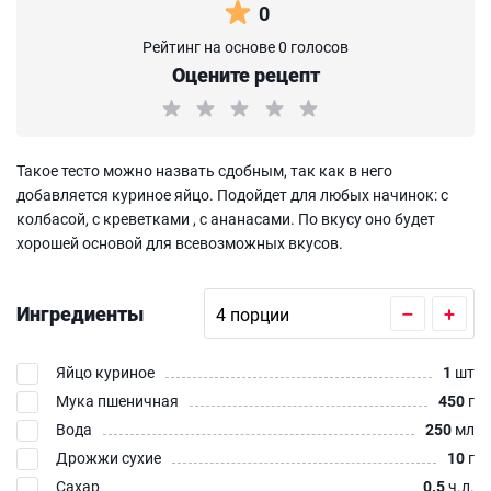
0
Рейтинг на основе 0 голосов
Оцените рецепт
Такое тесто можно назвать сдобным, так как в него
добавляется куриное яйцо. Подойдет для любых начинок: с
колбасой, с креветками , с ананасами. По вкусу оно будет
хорошей основой для всевозможных вкусов.
Ингредиенты
–
+
Яйцо куриное
1
шт
Мука пшеничная
450
г
Вода
250
мл
Дрожжи сухие
10
г
Сахар
0.5
ч.л.