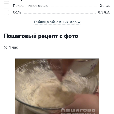
Подсолнечное масло
2
ст.л.
Соль
0.5
ч.л.
Таблица объемных мер
Пошаговый рецепт с фото
1 час