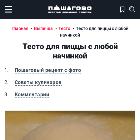
Открыть меню
Главная
Выпечка
Тесто
Тесто для пиццы с любой
начинкой
Тесто для пиццы с любой
начинкой
Пошаговый рецепт с фото
Советы кулинаров
Комментарии
Тесто для пиццы с любой начинкой
Т