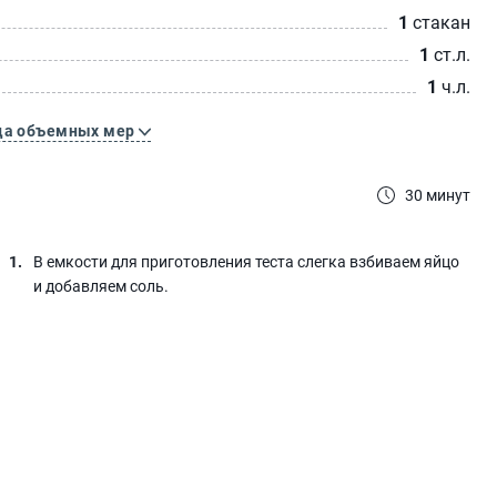
1
стакан
1
ст.л.
1
ч.л.
ца объемных мер
30 минут
В емкости для приготовления теста слегка взбиваем яйцо
и добавляем соль.