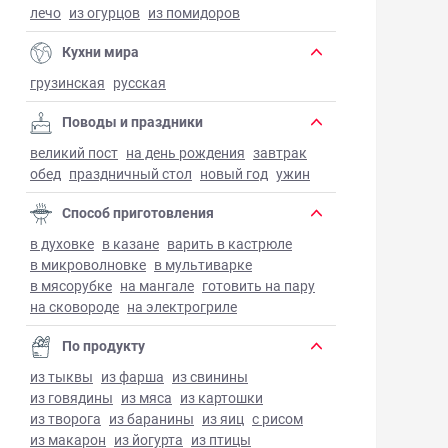
лечо
из огурцов
из помидоров
Кухни мира
грузинская
русская
Поводы и праздники
великий пост
на день рождения
завтрак
обед
праздничный стол
новый год
ужин
Способ приготовления
в духовке
в казане
варить в кастрюле
в микроволновке
в мультиварке
в мясорубке
на мангале
готовить на пару
на сковороде
на электрогриле
По продукту
из тыквы
из фарша
из свинины
из говядины
из мяса
из картошки
из творога
из баранины
из яиц
с рисом
из макарон
из йогурта
из птицы