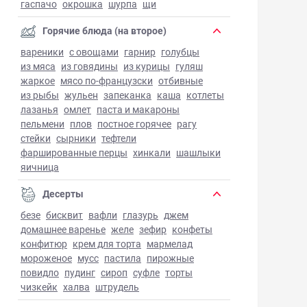
гаспачо
окрошка
шурпа
щи
Горячие блюда (на второе)
вареники
с овощами
гарнир
голубцы
из мяса
из говядины
из курицы
гуляш
жаркое
мясо по-французски
отбивные
из рыбы
жульен
запеканка
каша
котлеты
лазанья
омлет
паста и макароны
пельмени
плов
постное горячее
рагу
стейки
сырники
тефтели
фаршированные перцы
хинкали
шашлыки
яичница
Десерты
безе
бисквит
вафли
глазурь
джем
домашнее варенье
желе
зефир
конфеты
конфитюр
крем для торта
мармелад
мороженое
мусс
пастила
пирожные
повидло
пудинг
сироп
суфле
торты
чизкейк
халва
штрудель