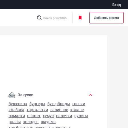
Вход
Добавить рецепт
Поиск рецептов
то на манты - фото готового блюда
Закуски
буженина
бургеры
бутерброды
гренки
колбаса
тарталетки
заливное
канапе
намазки
паштет
хумус
палочки
рулеты
роллы
холодец
шаурма
топ быстрых, вкусных и простых