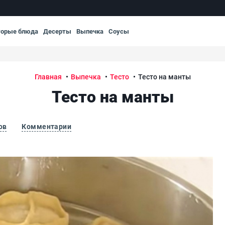
торые блюда
Десерты
Выпечка
Соусы
Главная
Выпечка
Тесто
Тесто на манты
Тесто на манты
ов
Комментарии
Тес