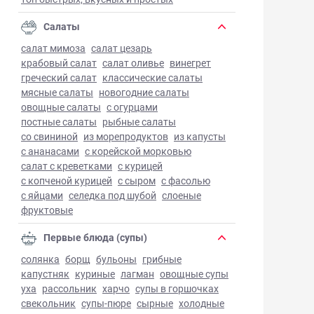
Салаты
салат мимоза
салат цезарь
крабовый салат
салат оливье
винегрет
греческий салат
классические салаты
мясные салаты
новогодние салаты
овощные салаты
с огурцами
постные салаты
рыбные салаты
со свининой
из морепродуктов
из капусты
с ананасами
с корейской морковью
салат с креветками
с курицей
с копченой курицей
с сыром
с фасолью
с яйцами
селедка под шубой
слоеные
фруктовые
Первые блюда (супы)
солянка
борщ
бульоны
грибные
капустняк
куриные
лагман
овощные супы
уха
рассольник
харчо
супы в горшочках
свекольник
супы-пюре
сырные
холодные