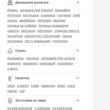
Домашняя выпечка
блины
начинка для блинов
панкейки
булочки
ватрушки
коржики
пончики
хлеб
кексы
маффины
лепешки
манник
оладьи на кефире
печенье домашнее
пироги
пирожки
чебуреки
сладкие пироги
хачапури
шарлотка с яблоками
пицца
рогалики
тесто домашнее
трубочки
Соусы
бешамель
горчица
заправки для салата
майонез
маринад
ореховый
подливка
к мясу
Напитки
квас
компот
кофе
лимонад
морс
соки
смузи
чай
Заготовки на зиму
из баклажанов
с грибами
из кабачков