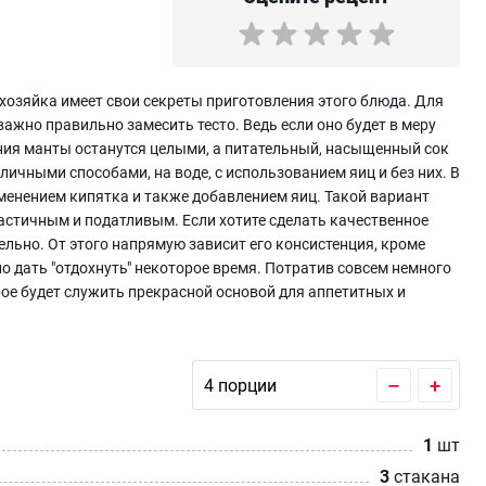
 хозяйка имеет свои секреты приготовления этого блюда. Для
ажно правильно замесить тесто. Ведь если оно будет в меру
ния манты останутся целыми, а питательный, насыщенный сок
личными способами, на воде, с использованием яиц и без них. В
именением кипятка и также добавлением яиц. Такой вариант
ластичным и податливым. Если хотите сделать качественное
ельно. От этого напрямую зависит его консистенция, кроме
о дать "отдохнуть" некоторое время. Потратив совсем немного
орое будет служить прекрасной основой для аппетитных и
–
+
1
шт
3
стакана