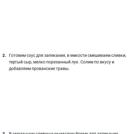
Готовим соус для запекания, в емкости смешиваем сливки,
тертый сыр, мелко порезанный лук. Солим по вкусу и
добавляем прованские травы.
В смазанную сливочным маслом форму для запекания