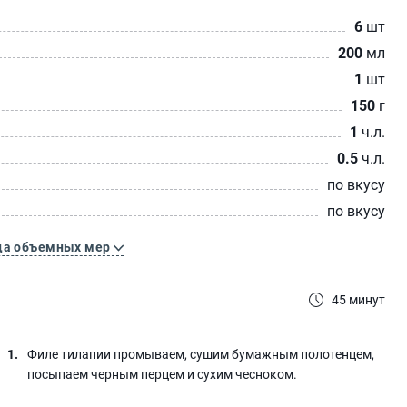
6
шт
200
мл
1
шт
150
г
1
ч.л.
0.5
ч.л.
по вкусу
по вкусу
ца объемных мер
45 минут
Филе тилапии промываем, сушим бумажным полотенцем,
посыпаем черным перцем и сухим чесноком.