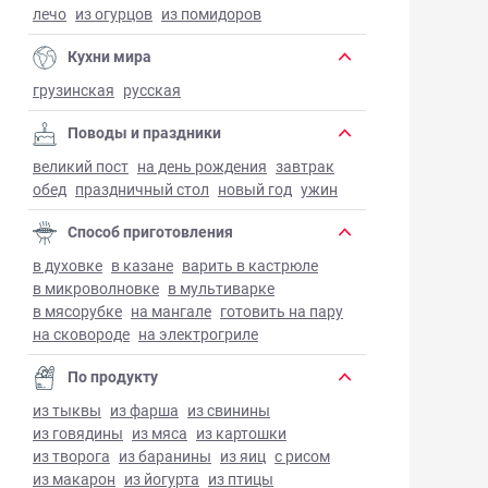
лечо
из огурцов
из помидоров
Кухни мира
грузинская
русская
Поводы и праздники
великий пост
на день рождения
завтрак
обед
праздничный стол
новый год
ужин
Способ приготовления
в духовке
в казане
варить в кастрюле
в микроволновке
в мультиварке
в мясорубке
на мангале
готовить на пару
на сковороде
на электрогриле
По продукту
из тыквы
из фарша
из свинины
из говядины
из мяса
из картошки
из творога
из баранины
из яиц
с рисом
из макарон
из йогурта
из птицы