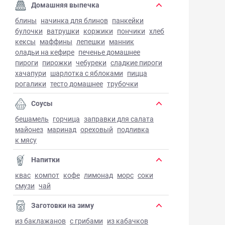
Домашняя выпечка
блины
начинка для блинов
панкейки
булочки
ватрушки
коржики
пончики
хлеб
кексы
маффины
лепешки
манник
оладьи на кефире
печенье домашнее
пироги
пирожки
чебуреки
сладкие пироги
хачапури
шарлотка с яблоками
пицца
рогалики
тесто домашнее
трубочки
Соусы
бешамель
горчица
заправки для салата
майонез
маринад
ореховый
подливка
к мясу
Напитки
квас
компот
кофе
лимонад
морс
соки
смузи
чай
Заготовки на зиму
из баклажанов
с грибами
из кабачков