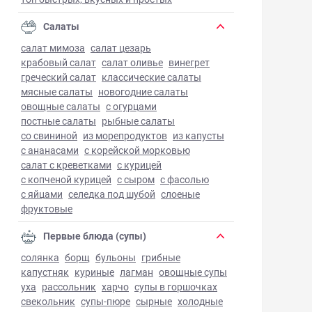
Салаты
салат мимоза
салат цезарь
крабовый салат
салат оливье
винегрет
греческий салат
классические салаты
мясные салаты
новогодние салаты
овощные салаты
с огурцами
постные салаты
рыбные салаты
со свининой
из морепродуктов
из капусты
с ананасами
с корейской морковью
салат с креветками
с курицей
с копченой курицей
с сыром
с фасолью
с яйцами
селедка под шубой
слоеные
фруктовые
Первые блюда (супы)
солянка
борщ
бульоны
грибные
капустняк
куриные
лагман
овощные супы
уха
рассольник
харчо
супы в горшочках
свекольник
супы-пюре
сырные
холодные