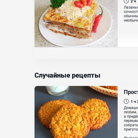
2 ч
Лазанья
сочност
обычный
необычн
Случайные рецепты
Прос
1 ч
Домашни
любим, 
а предв
первым 
собрать
пригото
Ингред