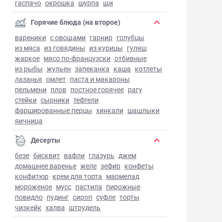
гаспачо
окрошка
шурпа
щи
Горячие блюда (на второе)
вареники
с овощами
гарнир
голубцы
из мяса
из говядины
из курицы
гуляш
жаркое
мясо по-французски
отбивные
из рыбы
жульен
запеканка
каша
котлеты
лазанья
омлет
паста и макароны
пельмени
плов
постное горячее
рагу
стейки
сырники
тефтели
фаршированные перцы
хинкали
шашлыки
яичница
Десерты
безе
бисквит
вафли
глазурь
джем
домашнее варенье
желе
зефир
конфеты
конфитюр
крем для торта
мармелад
мороженое
мусс
пастила
пирожные
повидло
пудинг
сироп
суфле
торты
чизкейк
халва
штрудель