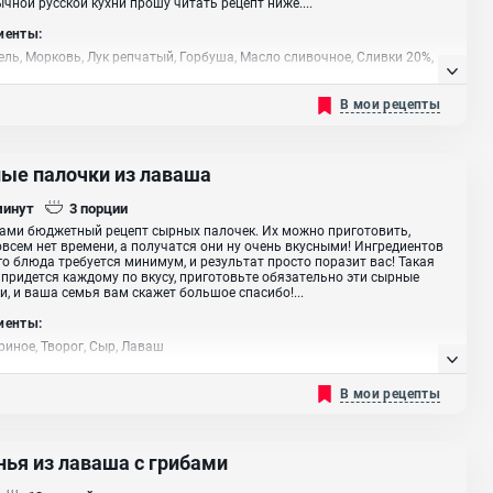
чной русской кухни прошу читать рецепт ниже....
иенты:
ль, Морковь, Лук репчатый, Горбуша, Масло сливочное, Сливки 20%,
Масло растительное
В мои рецепты
ые палочки из лаваша
минут
3
порции
ами бюджетный рецепт сырных палочек. Их можно приготовить,
овсем нет времени, а получатся они ну очень вкусными! Ингредиентов
го блюда требуется минимум, и результат просто поразит вас! Такая
 придется каждому по вкусу, приготовьте обязательно эти сырные
и, и ваша семья вам скажет большое спасибо!...
иенты:
риное, Творог, Сыр, Лаваш
В мои рецепты
нья из лаваша с грибами