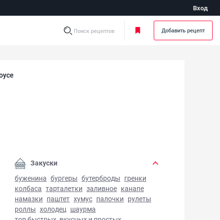
Вход
Добавить рецепт
Поиск рецептов
оусе
апия в сливочном соусе - фото готового блюда
Закуски
буженина
бургеры
бутерброды
гренки
колбаса
тарталетки
заливное
канапе
намазки
паштет
хумус
палочки
рулеты
роллы
холодец
шаурма
топ быстрых, вкусных и простых