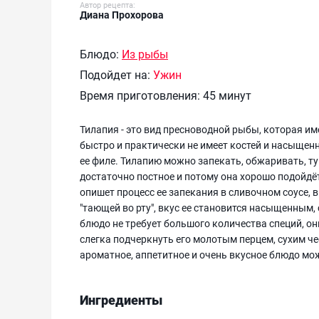
Автор рецепта:
Диана Прохорова
Блюдо:
Из рыбы
Подойдет на:
Ужин
Время приготовления:
45 минут
Тилапия - это вид пресноводной рыбы, которая име
быстро и практически не имеет костей и насыщен
ее филе. Тилапию можно запекать, обжаривать, ту
достаточно постное и потому она хорошо подойдё
опишет процесс ее запекания в сливочном соусе, 
"тающей во рту", вкус ее становится насыщенным,
блюдо не требует большого количества специй, о
слегка подчеркнуть его молотым перцем, сухим ч
ароматное, аппетитное и очень вкусное блюдо мож
Ингредиенты