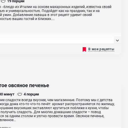
19
порций
 - блюдо из Италии на основе макаронных изделий, известна своей
ью и универсальностью. Подойдет как на праздник, так и на
 ужин. Добавление лаваша в этот рецепт удивит своей
остью ваших гостей и близких....
В мои рецепты
тое овсяное печенье
 30
минут
4
порции
е сладости всегда вкуснее, чем магазинные. Поэтому мы с детства
когда дома кто-то что-то печёт: аромат распространяется по жилищу,
кушение вкусняшек заставляют крутиться поближе к кухне, чтобы
получить сладость. Для многих домашние сладости – повод
ся за одним столом и уютно провести время. Овсяное печенье,
вленное...
иенты: