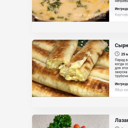
непривы
Ингред
Картофе
Укроп, 
Сырн
25
Перед в
когда с
для это
закуска
трубочк
Ингред
Яйцо ку
Лаза