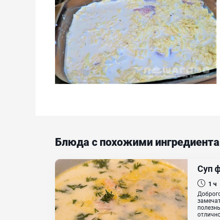
Блюда с похожими ингредиент
Суп 
1 ч
Доброго
замечат
полезны
отлично