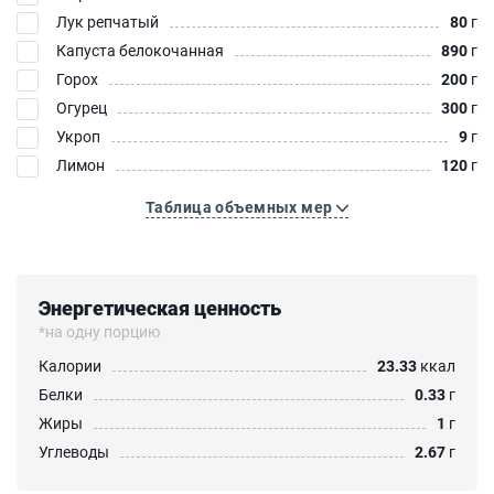
Лук репчатый
80
г
Капуста белокочанная
890
г
Горох
200
г
Огурец
300
г
Укроп
9
г
Лимон
120
г
Таблица объемных мер
Энергетическая ценность
*на одну порцию
Калории
23.33
ккал
Белки
0.33
г
Жиры
1
г
Углеводы
2.67
г