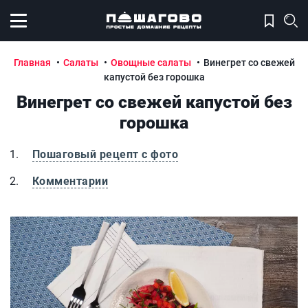
Открыть меню
Главная
Салаты
Овощные салаты
Винегрет со свежей
капустой без горошка
Винегрет со свежей капустой без
горошка
Пошаговый рецепт с фото
Комментарии
Винегрет со свежей капустой без горошка
В