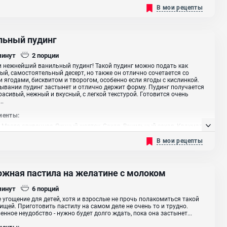
В мои рецепты
льный пудинг
минут
2
порции
и нежнейший ванильный пудинг! Такой пудинг можно подать как
ый, самостоятельный десерт, но также он отлично сочетается со
 ягодами, бисквитом и творогом, особенно если ягоды с кислинкой.
ывании пудинг застынет и отлично держит форму. Пудинг получается
расивый, нежный и вкусный, с легкой текстурой. Готовится очень
..
иенты:
 Масло сливочное, Яичный желток, Сахар, Ванильный сахар, Крахмал
зный
В мои рецепты
ожная пастила на желатине с молоком
минут
6
порций
 угощение для детей, хотя и взрослые не прочь полакомиться такой
ищей. Приготовить пастилу на самом деле не очень то и трудно.
енное неудобство - нужно будет долго ждать, пока она застынет...
иенты: