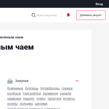
Вход
Добавить рецепт
Поиск рецептов
 зеленым чаем
ным чаем
усное молочное мороженое с зеленым чаем - фото готовог
Закуски
буженина
бургеры
бутерброды
гренки
колбаса
тарталетки
заливное
канапе
намазки
паштет
хумус
палочки
рулеты
роллы
холодец
шаурма
топ быстрых, вкусных и простых