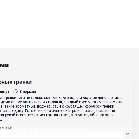
ами
рные гренки
минут
3
порции
е гренки - это не только сытный завтрак, но и вкусное дополнение к
домашнему чаепитию. Их нежный, сладкий вкус многим знаком еще
ва. Такие ароматные, поджаристые с хрустящей корочкой гренки
тся каждому. Готовятся они очень быстро и просто, достаточно
од рукой всего несколько компонентов, это батон, яйца, сахар и
..
иенты:
риное, Молоко, Сахар, Батон, Масло растительное