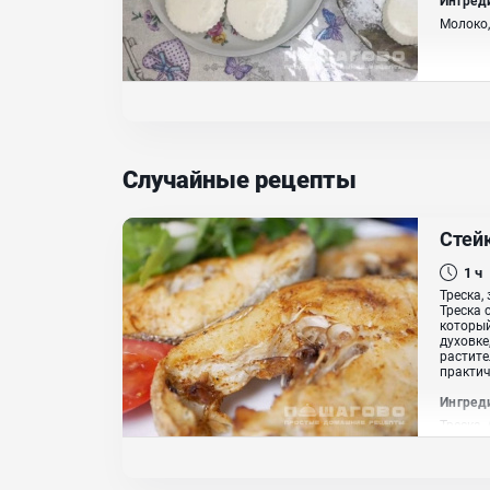
Молоко,
Случайные рецепты
Стейк
1 ч
Треска,
Треска 
который
духовке
растите
практич
Ингред
Треска,