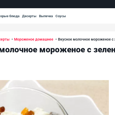
торые блюда
Десерты
Выпечка
Соусы
серты
Мороженое домашнее
Вкусное молочное мороженое с
 молочное мороженое с зеле
ем
Вк