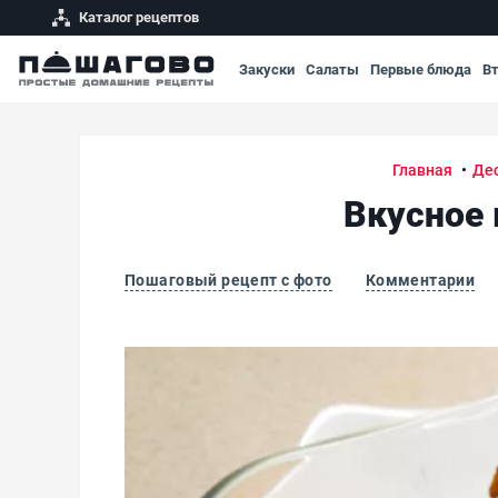
Каталог рецептов
Закуски
Салаты
Первые блюда
В
Главная
Де
Вкусное
Пошаговый рецепт с фото
Комментарии
Вкусное молочное мороженое с зеленым ча