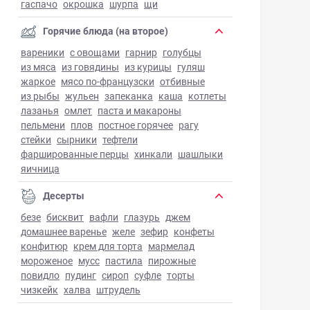
гаспачо
окрошка
шурпа
щи
Горячие блюда (на второе)
вареники
с овощами
гарнир
голубцы
из мяса
из говядины
из курицы
гуляш
жаркое
мясо по-французски
отбивные
из рыбы
жульен
запеканка
каша
котлеты
лазанья
омлет
паста и макароны
пельмени
плов
постное горячее
рагу
стейки
сырники
тефтели
фаршированные перцы
хинкали
шашлыки
яичница
Десерты
безе
бисквит
вафли
глазурь
джем
домашнее варенье
желе
зефир
конфеты
конфитюр
крем для торта
мармелад
мороженое
мусс
пастила
пирожные
повидло
пудинг
сироп
суфле
торты
чизкейк
халва
штрудель