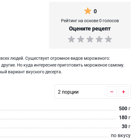
0
Рейтинг на основе 0 голосов
Оцените рецепт
всех людей. Существует огромное видов мороженого:
 другие. Но куда интереснее приготовить мороженое самому.
ый вариант вкусного десерта.
–
+
500
г
180
г
30
г
по вкусу