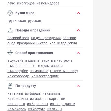
лечо
из огурцов
из помидоров
Кухни мира
грузинская
русская
Поводы и праздники
великий пост
на день рождения
завтрак
обед
праздничный стол
новый год
ужин
Способ приготовления
в духовке
в казане
варить в кастрюле
в микроволновке
в мультиварке
в мясорубке
на мангале
готовить на пару
на сковороде
на электрогриле
По продукту
из тыквы
из фарша
из свинины
из говядины
из мяса
из картошки
из творога
из баранины
из яиц
с рисом
из макарон
из йогурта
из птицы