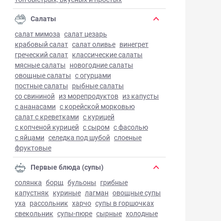
Салаты
салат мимоза
салат цезарь
крабовый салат
салат оливье
винегрет
греческий салат
классические салаты
мясные салаты
новогодние салаты
овощные салаты
с огурцами
постные салаты
рыбные салаты
со свининой
из морепродуктов
из капусты
с ананасами
с корейской морковью
салат с креветками
с курицей
с копченой курицей
с сыром
с фасолью
с яйцами
селедка под шубой
слоеные
фруктовые
Первые блюда (супы)
солянка
борщ
бульоны
грибные
капустняк
куриные
лагман
овощные супы
уха
рассольник
харчо
супы в горшочках
свекольник
супы-пюре
сырные
холодные