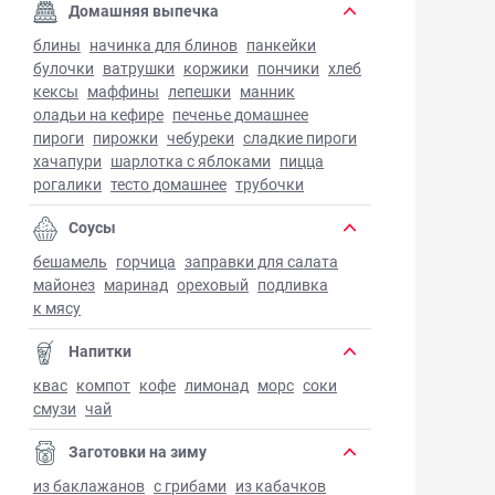
Домашняя выпечка
блины
начинка для блинов
панкейки
булочки
ватрушки
коржики
пончики
хлеб
кексы
маффины
лепешки
манник
оладьи на кефире
печенье домашнее
пироги
пирожки
чебуреки
сладкие пироги
хачапури
шарлотка с яблоками
пицца
рогалики
тесто домашнее
трубочки
Соусы
бешамель
горчица
заправки для салата
майонез
маринад
ореховый
подливка
к мясу
Напитки
квас
компот
кофе
лимонад
морс
соки
смузи
чай
Заготовки на зиму
из баклажанов
с грибами
из кабачков