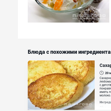
Блюда с похожими ингредиент
Саха
20
Сахарны
любому 
с детст
понравя
иметь п
молоко..
Ингред
Яйцо ку