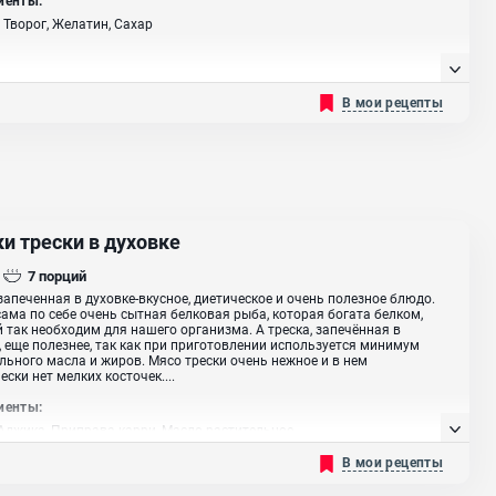
 Творог, Желатин, Сахар
В мои рецепты
и трески в духовке
7
порций
 запеченная в духовке-вкусное, диетическое и очень полезное блюдо.
сама по себе очень сытная белковая рыба, которая богата белком,
 так необходим для нашего организма. А треска, запечённая в
, еще полезнее, так как при приготовлении используется минимум
льного масла и жиров. Мясо трески очень нежное и в нем
ески нет мелких косточек....
иенты:
 Аджика, Приправа карри, Масло растительное
В мои рецепты