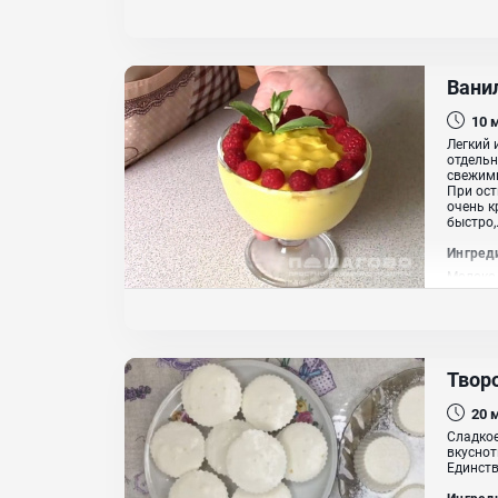
Вани
10
Легкий 
отдельн
свежими
При ост
очень к
быстро,.
Ингред
Молоко,
кукуру
Твор
20
Сладкое
вкуснот
Единств
Ингред