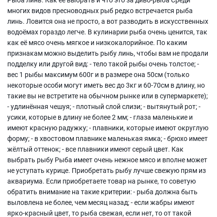
многих видов пресноводных рыб редко встречается рыба
линь. Ловится она не просто, а вот разводить в искусственных
водоёмах гораздо легче. В кулинарии рыба очень ценится, так
как её мясо очень мягкое и низкокалорийное. По каким
признакам можно выделить рыбу линь, чтобы вам не продали
подделку или другой вид: - тело такой рыбы очень толстое; -
вес 1 рыбы максимум 600г и в размере она 50см (только
некоторые особи могут иметь вес до 3кг и 60-70см в длину, но
такие вы не встретите на обычном рынке или в супермаркете);
- удлинённая чешуя; - плотный слой слизи; - вытянутый рот; -
усики, которые в длину не более 2 мм; - глаза маленькие и
имеют красную радужку; - плавники, которые имеют округлую
форму; - в хвостовом плавнике маленькая ямка; - брюхо имеет
жёлтый оттенок; - все плавники имеют серый цвет. Как
выбрать рыбу Рыба имеет очень нежное мясо и вполне может
не уступать курице. Приобретать рыбу лучше свежую прям из
аквариума. Если приобретаете товар на рынке, то советую
обратить внимание на такие критерии: - рыба должна быть
выловлена не более, чем месяц назад; - если жабры имеют
ярко-красный цвет, то рыба свежая, если нет, то от такой