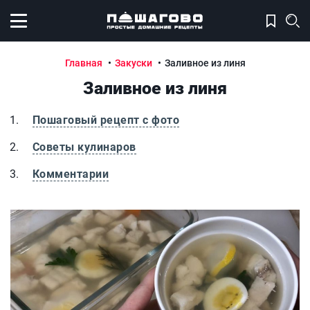
Открыть меню
Главная
Закуски
Заливное из линя
Заливное из линя
Пошаговый рецепт с фото
Советы кулинаров
Комментарии
Заливное из линя
З