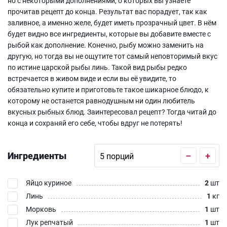
но с некоторыми дополнениями, о которых вы узнаете
прочитав рецепт до конца. Результат вас порадует, так как
заливное, а именно желе, будет иметь прозрачный цвет. В нём
будет видно все ингредиенты, которые вы добавите вместе с
рыбой как дополнение. Конечно, рыбу можно заменить на
другую, но тогда вы не ощутите тот самый неповторимый вкус
по истине царской рыбы линь. Такой вид рыбы редко
встречается в живом виде и если вы её увидите, то
обязательно купите и приготовьте такое шикарное блюдо, к
которому не останется равнодушным ни один любитель
вкусных рыбных блюд. Заинтересовал рецепт? Тогда читай до
конца и сохраняй его себе, чтобы вдруг не потерять!
Ингредиенты
–
+
Яйцо куриное
2
шт
Линь
1
кг
Морковь
1
шт
Лук репчатый
1
шт