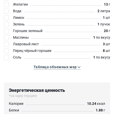
Желатин
13
г
Вода
2
литра
Лимон
1
шт
Зелень
1
пучок
Горошек зеленый
20
г
Маслины
1
по вкусу
Лавровый лист
3
шт
Перец чёрный горошек
8
шт
Соль
1
по вкусу
Таблица объемных мер
Энергетическая ценность
*на одну порцию
Калории
10.24
ккал
Белки
1.88
г