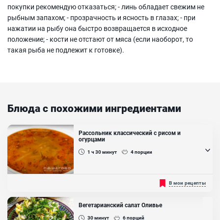
покупки рекомендую отказаться; - линь обладает свежим не
рыбным запахом; - прозрачность и ясность в глазах; - при
нажатии на рыбу она быстро возвращается в исходное
положение; - кости не отстают от мяса (если наоборот, то
такая рыба не подлежит к готовке).
Блюда с похожими ингредиентами
Рассольник классический с рисом и
огурцами
1 ч 30
минут
4
порции
Рассольник можно приготовить с перловкой или рисом, но
В мои рецепты
главным ингредиентом остаются соленые огурцы. Это первое
блюдо получится очень вкусным, а благодаря зелени и аджике -
очень ароматным. Для приготовления можно брать телятину или
Вегетарианский салат Оливье
говядину, или нежирную свинину. Мясной бульон и овощи
отлично сочетаются, и этот суп станет отличным полноценным
30
минут
6
порций