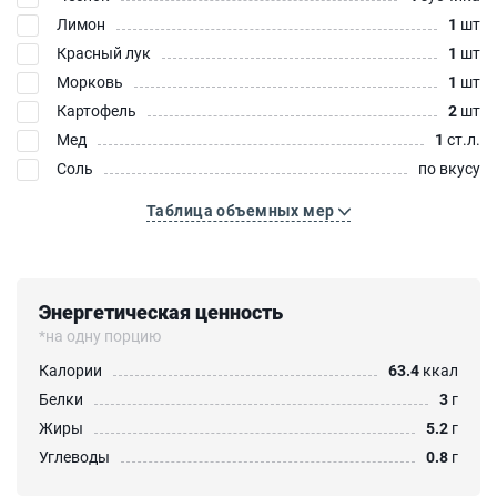
Лимон
1
шт
Красный лук
1
шт
Морковь
1
шт
Картофель
2
шт
Мед
1
ст.л.
Соль
по вкусу
Таблица объемных мер
Энергетическая ценность
*на одну порцию
Калории
63.4
ккал
Белки
3
г
Жиры
5.2
г
Углеводы
0.8
г