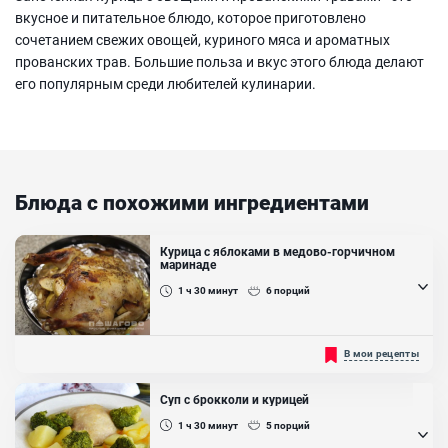
вкусное и питательное блюдо, которое приготовлено
сочетанием свежих овощей, куриного мяса и ароматных
прованских трав. Большие польза и вкус этого блюда делают
его популярным среди любителей кулинарии.
Блюда с похожими ингредиентами
Курица с яблоками в медово-горчичном
маринаде
1 ч 30
минут
6
порций
Сочная и в то же время нежная курочка в медово-горчичном
В мои рецепты
маринаде станет "звездой" любого праздничного стола. На
сегодняшний день существует множество рецептов, которые
способны сделать курицу очень вкусной, но именно данный набор
Суп с брокколи и курицей
ингредиентов сделает её неповторимой, пикантной и в то де
время нежной. Обязательно приготовьте по данному рецепту
1 ч 30
минут
5
порций
курочку и у вас точно попросят рецепт!...