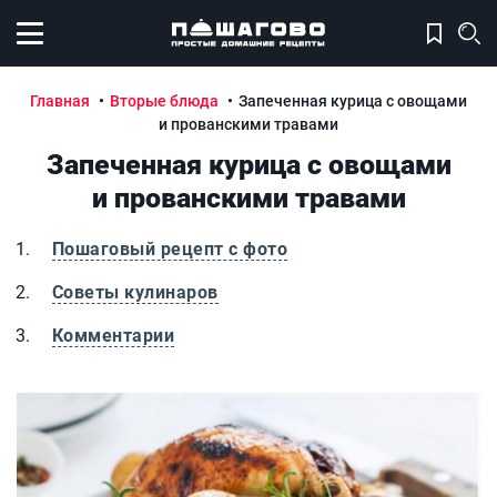
Открыть меню
Главная
Вторые блюда
Запеченная курица с овощами
и прованскими травами
Запеченная курица с овощами
и прованскими травами
Пошаговый рецепт с фото
Советы кулинаров
Комментарии
Запеченная курица с овощами и прованскими травами
З