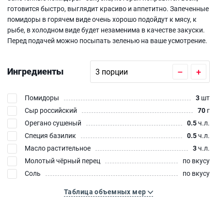
готовится быстро, выглядит красиво и аппетитно. Запеченные
помидоры в горячем виде очень хорошо подойдут к мясу, к
рыбе, в холодном виде будет незаменима в качестве закуски.
Перед подачей можно посыпать зеленью на ваше усмотрение.
Ингредиенты
–
+
Помидоры
3
шт
Сыр российский
70
г
Орегано сушеный
0.5
ч.л.
Специя базилик
0.5
ч.л.
Масло растительное
3
ч.л.
Молотый чёрный перец
по вкусу
Соль
по вкусу
Таблица объемных мер