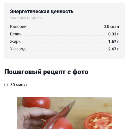
Энергетическая ценность
*на одну порцию
Калории
28
ккал
Белки
0.33
г
Жиры
1.67
г
Углеводы
2.67
г
Пошаговый рецепт с фото
30 минут