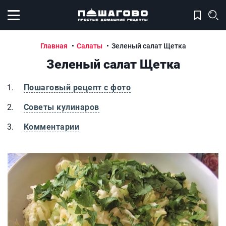
Открыть меню
Главная
Салаты
Зеленый салат Щетка
Зеленый салат Щетка
Пошаговый рецепт с фото
Советы кулинаров
Комментарии
Зеленый салат Щетка
З