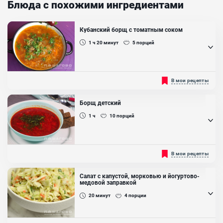
Блюда с похожими ингредиентами
Кубанский борщ с томатным соком
1 ч 20
минут
5
порций
Здесь томатный сок применяется в качестве основы для супа, что
В мои рецепты
придает ему более яркий вкус и аромат....
Борщ детский
1 ч
10
порций
Предназначен специально для детей и содержит мягкие овощи,
В мои рецепты
чтобы их было легче жевать и переваривать....
Салат с капустой, морковью и йогуртово-
медовой заправкой
20
минут
4
порции