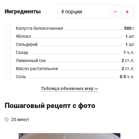
Ингредиенты
–
+
Капуста белокочанная
500
г
Яблоко
1
шт
Сельдерей
1
шт
Сахар
1
ч.л.
Лимонный сок
2
ст.л.
Масло растительное
2
ст.л.
Соль
0.5
ч.л.
Таблица объемных мер
Пошаговый рецепт с фото
20 минут