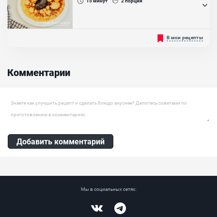
15
минут
2
порции
размером и временем приготовления....
Омлет с творогом — идеальный вариант быстрого перекуса. Он
В мои рецепты
подойдет и взрослым, и детям. Блюдо получается сытным и
полезным, с большим содержанием белка и кальция. Напоминает
запеканку, но отличается более воздушной текстурой.
Аппетитный вариант для всей семьи...
Комментарии
Оставить комментарий
Добавить комментарий
Мы в социальных сетях: