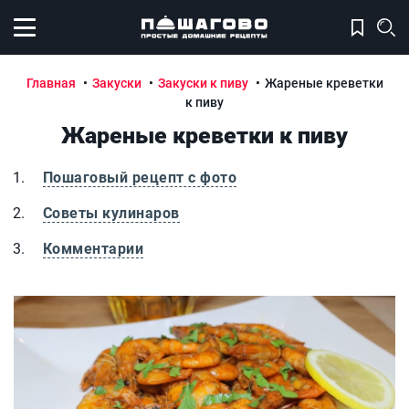
Открыть меню
Главная
Закуски
Закуски к пиву
Жареные креветки
к пиву
Жареные креветки к пиву
Пошаговый рецепт с фото
Советы кулинаров
Комментарии
Жареные креветки к пиву
Ж