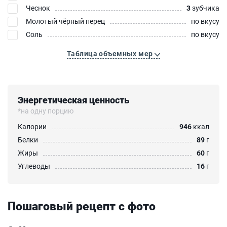
Чеснок
3
зубчика
Молотый чёрный перец
по вкусу
Соль
по вкусу
Таблица объемных мер
Энергетическая ценность
*на одну порцию
Калории
946
ккал
Белки
89
г
Жиры
60
г
Углеводы
16
г
Пошаговый рецепт с фото