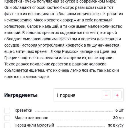
Креветки - очень популярная закуска в современном мире.
Они обладают способностью быстро размножаться и тот
факт, что их вылавливают в большом количестве, не грозит их
исчезновению. Мясо креветок содержит в себе полезный
холестерин, белок и кальций, а также имеет малое количество
калорий. В головах креветок содержится пигмент, который
обладает омолаживающим эффектом и полезен для сердца и
сосудов. История употребления креветок в пищу начинается
еще с античных времен. Люди Римской империи и Древней
Греции чаще всего запекали или жарили их, но не варили.
Такое давнее появление креветок в рационе человека
объясняется еще тем, что их очень легко ловить, так как они
водятся на мелководье.
Ингредиенты
–
+
Креветки
6
шт
Масло оливковое
30
мл
Перец чили молотый
по вкусу