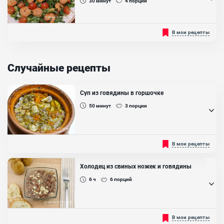
30
минут
4
порции
Очень красивый и полезный салат получается из авокадо,
В мои рецепты
помидорин черри и креветок. Такой получится низкокалорийным,
что очень хорошо при поддержании фигуры, и богатым на
витамины и минералы, что тоже полезно для полноценного
функционирования человеческого организма. Растительные
Случайные рецепты
жиры и белки в нем будут с минимумом углеводов. Благодаря...
Ингредиенты:
Авокадо, Руккола, Красные помидоры черри, Креветки, Масло
Суп из говядины в горшочке
оливковое, Лайм, Листья салата
50
минут
3
порции
Рекомендуем к вашему приготовлению вкусный, ароматный и
В мои рецепты
очень сытный суп из говядины. Подойдет на обед для всей своей
семьи в качестве первого блюда. Вода в горшочке медленнее
кипит, поэтому продукты отлично сохраняют все свои
Холодец из свиных ножек и говядины
питательные и вкусовые свойства. Именно поэтому обед
получается максимально вкусным и полезным....
6 ч
6
порций
Ингредиенты:
Говядина, Картофель, Грибы шампиньоны, Лук репчатый,
Морковь , Помидоры, Укроп, Специи, Масло растительное
Польза коллагена давно доказана. Он является соединительной
В мои рецепты
тканью для костей и сухожилий, а также влияет на эластичность