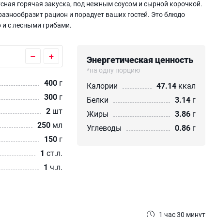
усная горячая закуска, под нежным соусом и сырной корочкой.
разнообразит рацион и порадует ваших гостей. Это блюдо
 и с лесными грибами.
–
+
Энергетическая ценность
*на одну порцию
400
г
Калории
47.14
ккал
300
г
Белки
3.14
г
2
шт
Жиры
3.86
г
250
мл
Углеводы
0.86
г
150
г
1
ст.л.
1
ч.л.
1 час 30 минут