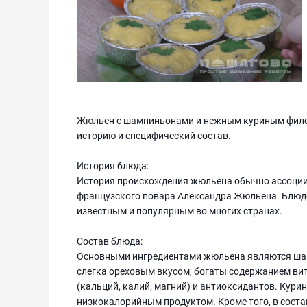
Жюльен с шампиньонами и нежным куриным филе 
историю и специфический состав.
История блюда:
История происхождения жюльена обычно ассоцииру
французского повара Александра Жюльена. Блюдо б
известным и популярным во многих странах.
Состав блюда:
Основными ингредиентами жюльена являются ша
слегка ореховым вкусом, богаты содержанием вит
(кальций, калий, магний) и антиоксидантов. Кури
низкокалорийным продуктом. Кроме того, в состав