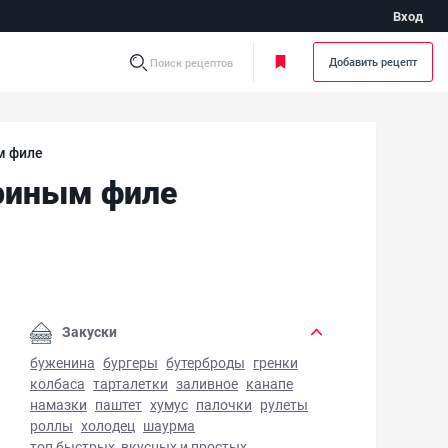
Вход
Добавить рецепт
Поиск рецептов
м филе
риным филе
льен с шампиньонами и нежным куриным филе - фото гот
Закуски
буженина
бургеры
бутерброды
гренки
колбаса
тарталетки
заливное
канапе
намазки
паштет
хумус
палочки
рулеты
роллы
холодец
шаурма
топ быстрых, вкусных и простых