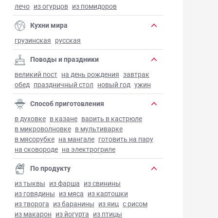
лечо
из огурцов
из помидоров
Кухни мира
грузинская
русская
Поводы и праздники
великий пост
на день рождения
завтрак
обед
праздничный стол
новый год
ужин
Способ приготовления
в духовке
в казане
варить в кастрюле
в микроволновке
в мультиварке
в мясорубке
на мангале
готовить на пару
на сковороде
на электрогриле
По продукту
из тыквы
из фарша
из свинины
из говядины
из мяса
из картошки
из творога
из баранины
из яиц
с рисом
из макарон
из йогурта
из птицы