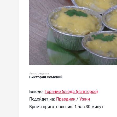
Автор рецепта:
Виктория Семений
Блюдо:
Горячие блюда (на второе)
Подойдет на:
Праздник
/
Ужин
Время приготовления:
1 час 30 минут