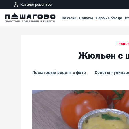
Каталог рецептов
Закуски
Салаты
Первые блюда
В
Главн
Жюльен с 
Пошаговый рецепт с фото
Советы кулинар
Жюльен с шампиньонами и нежным курины