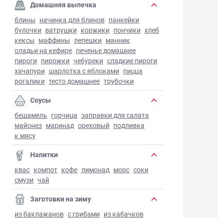
Домашняя выпечка
блины
начинка для блинов
панкейки
булочки
ватрушки
коржики
пончики
хлеб
кексы
маффины
лепешки
манник
оладьи на кефире
печенье домашнее
пироги
пирожки
чебуреки
сладкие пироги
хачапури
шарлотка с яблоками
пицца
рогалики
тесто домашнее
трубочки
Соусы
бешамель
горчица
заправки для салата
майонез
маринад
ореховый
подливка
к мясу
Напитки
квас
компот
кофе
лимонад
морс
соки
смузи
чай
Заготовки на зиму
из баклажанов
с грибами
из кабачков