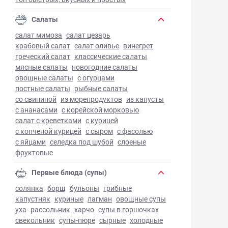
Салаты
салат мимоза
салат цезарь
крабовый салат
салат оливье
винегрет
греческий салат
классические салаты
мясные салаты
новогодние салаты
овощные салаты
с огурцами
постные салаты
рыбные салаты
со свининой
из морепродуктов
из капусты
с ананасами
с корейской морковью
салат с креветками
с курицей
с копченой курицей
с сыром
с фасолью
с яйцами
селедка под шубой
слоеные
фруктовые
Первые блюда (супы)
солянка
борщ
бульоны
грибные
капустняк
куриные
лагман
овощные супы
уха
рассольник
харчо
супы в горшочках
свекольник
супы-пюре
сырные
холодные