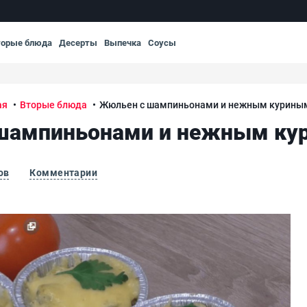
торые блюда
Десерты
Выпечка
Соусы
ая
Вторые блюда
Жюльен с шампиньонами и нежным курины
шампиньонами и нежным ку
ов
Комментарии
м филе
Жю