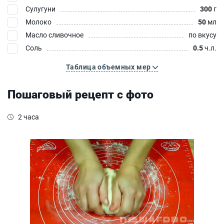
Сулугуни
300
г
Молоко
50
мл
Масло сливочное
по вкусу
Соль
0.5
ч.л.
Таблица объемных мер
Пошаговый рецепт с фото
2 часа