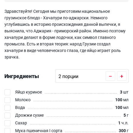
Здравствуйте! Сегодня мы приготовим национальное
грузинское блюдо - Хачапури по-аджарски. Немного
углубившись в историю происхождения данной выпечки, я
выяснила, что Аджария - приморский район. Именно поэтому
хачапури делают в форме лодочки, как символ главного
промысла. Есть и вторая теория: народ Грузии создал
хачапури в виде человеческого глаза, где яйцо играет роль
зрачка.
Ингредиенты
–
+
Яйцо куриное
3
шт
Молоко
100
мл
Вода
100
мл
Дрожжи сухие
5
г
Сахар
1
ч.л.
Мука пшеничная I сорта
300
г