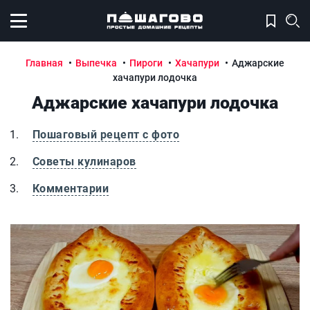
Открыть меню
Главная
Выпечка
Пироги
Хачапури
Аджарские
хачапури лодочка
Аджарские хачапури лодочка
Пошаговый рецепт с фото
Советы кулинаров
Комментарии
Аджарские хачапури лодочка
А