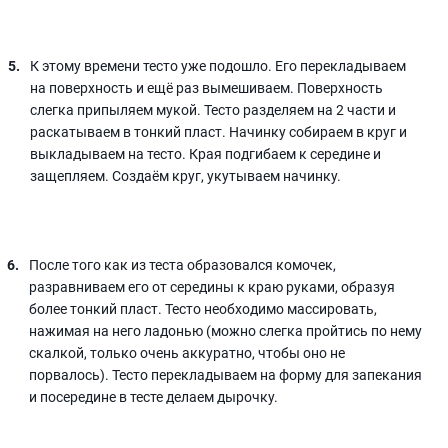
К этому времени тесто уже подошло. Его перекладываем
на поверхность и ещё раз вымешиваем. Поверхность
слегка припыляем мукой. Тесто разделяем на 2 части и
раскатываем в тонкий пласт. Начинку собираем в круг и
выкладываем на тесто. Края подгибаем к середине и
защепляем. Создаём круг, укутываем начинку.
После того как из теста образовался комочек,
разравниваем его от середины к краю руками, образуя
более тонкий пласт. Тесто необходимо массировать,
нажимая на него ладонью (можно слегка пройтись по нему
скалкой, только очень аккуратно, чтобы оно не
порвалось). Тесто перекладываем на форму для запекания
и посередине в тесте делаем дырочку.