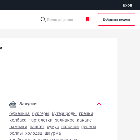
Вход
Добавить рецепт
Поиск рецептов
и
ретинский хачапури - фото готового блюда
Закуски
буженина
бургеры
бутерброды
гренки
колбаса
тарталетки
заливное
канапе
намазки
паштет
хумус
палочки
рулеты
роллы
холодец
шаурма
топ быстрых, вкусных и простых