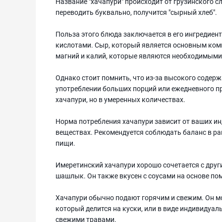
Название "хачапури" происходит от грузинского слов
переводить буквально, получится "сырный хлеб".
Польза этого блюда заключается в его ингредиен
кислотами. Сыр, который является основным комп
магний и калий, которые являются необходимыми
Однако стоит помнить, что из-за высокого содер
употреблении больших порций или ежедневного п
хачапури, но в умеренных количествах.
Норма потребления хачапури зависит от ваших ин
веществах. Рекомендуется соблюдать баланс в р
пищи.
Имеретинский хачапури хорошо сочетается с друг
шашлык. Он также вкусен с соусами на основе по
Хачапури обычно подают горячим и свежим. Он мо
который делится на куски, или в виде индивидуа
свежими травами.