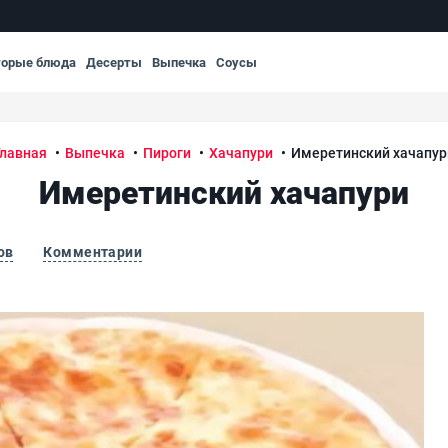
торые блюда
Десерты
Выпечка
Соусы
Главная
Выпечка
Пироги
Хачапури
Имеретинский хачапур
Имеретинский хачапури
ов
Комментарии
Име