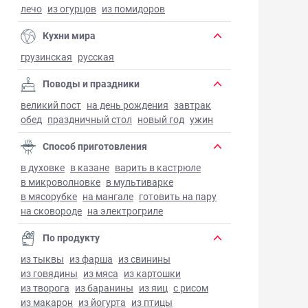
лечо
из огурцов
из помидоров
Кухни мира
грузинская
русская
Поводы и праздники
великий пост
на день рождения
завтрак
обед
праздничный стол
новый год
ужин
Способ приготовления
в духовке
в казане
варить в кастрюле
в микроволновке
в мультиварке
в мясорубке
на мангале
готовить на пару
на сковороде
на электрогриле
По продукту
из тыквы
из фарша
из свинины
из говядины
из мяса
из картошки
из творога
из баранины
из яиц
с рисом
из макарон
из йогурта
из птицы