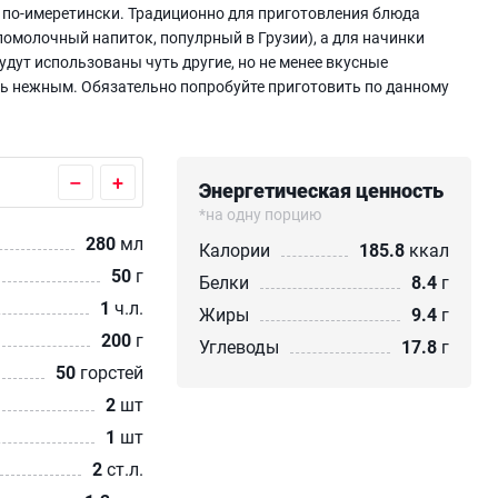
 по-имеретински. Традиционно для приготовления блюда
ломолочный напиток, популрный в Грузии), а для начинки
удут использованы чуть другие, но не менее вкусные
нь нежным. Обязательно попробуйте приготовить по данному
–
+
Энергетическая ценность
*на одну порцию
280
мл
Калории
185.8
ккал
50
г
Белки
8.4
г
1
ч.л.
Жиры
9.4
г
200
г
Углеводы
17.8
г
50
горстей
2
шт
1
шт
2
ст.л.