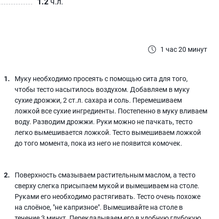
1.2
ч.л.
1 час 20 минут
Муку необходимо просеять с помощью сита для того,
чтобы тесто насытилось воздухом. Добавляем в муку
сухие дрожжи, 2 ст.л. сахара и соль. Перемешиваем
ложкой все сухие ингредиенты. Постепенно в муку вливаем
воду. Разводим дрожжи. Руки можно не пачкать, тесто
легко вымешивается ложкой. Тесто вымешиваем ложкой
до того момента, пока из него не появится комочек.
Поверхность смазываем растительным маслом, а тесто
сверху слегка присыпаем мукой и вымешиваем на столе.
Руками его необходимо растягивать. Тесто очень похоже
на слоёное, "не капризное". Вымешивайте на столе в
течение 3 минут. Перекладываем его в удобную глубокую