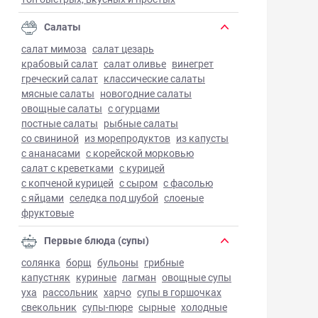
Салаты
салат мимоза
салат цезарь
крабовый салат
салат оливье
винегрет
греческий салат
классические салаты
мясные салаты
новогодние салаты
овощные салаты
с огурцами
постные салаты
рыбные салаты
со свининой
из морепродуктов
из капусты
с ананасами
с корейской морковью
салат с креветками
с курицей
с копченой курицей
с сыром
с фасолью
с яйцами
селедка под шубой
слоеные
фруктовые
Первые блюда (супы)
солянка
борщ
бульоны
грибные
капустняк
куриные
лагман
овощные супы
уха
рассольник
харчо
супы в горшочках
свекольник
супы-пюре
сырные
холодные