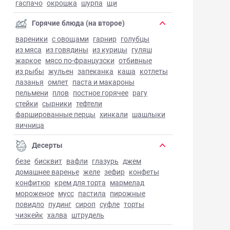
гаспачо
окрошка
шурпа
щи
Горячие блюда (на второе)
вареники
с овощами
гарнир
голубцы
из мяса
из говядины
из курицы
гуляш
жаркое
мясо по-французски
отбивные
из рыбы
жульен
запеканка
каша
котлеты
лазанья
омлет
паста и макароны
пельмени
плов
постное горячее
рагу
стейки
сырники
тефтели
фаршированные перцы
хинкали
шашлыки
яичница
Десерты
безе
бисквит
вафли
глазурь
джем
домашнее варенье
желе
зефир
конфеты
конфитюр
крем для торта
мармелад
мороженое
мусс
пастила
пирожные
повидло
пудинг
сироп
суфле
торты
чизкейк
халва
штрудель