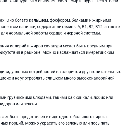
а "хачапура", что означает "хачо" - сыр и "пура" - тесто. Если
тах. Оно богато кальцием, фосфором, белками и жирными
онентом начинки, содержит витамины А, В1, В2, В12, а также
 для нормальной работы сердца и нервной системы.
жания калорий и жиров хачапури может быть вредным при
рисутствия в рационе. Можно наслаждаться имеретинским
дивидуальных потребностей в калориях и других питательных
ационе и не употреблять слишком много высококалорийной
ими грузинскими блюдами, такими как хинкали, лобио или
мидоров или зелени.
жет быть представлен в виде одного большого пирога,
льных порций. Можно украсить его зеленью или посыпать