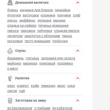
Домашняя выпечка
блины
начинка для блинов
панкейки
булочки
ватрушки
коржики
пончики
хлеб
кексы
маффины
лепешки
манник
оладьи на кефире
печенье домашнее
пироги
пирожки
чебуреки
сладкие пироги
хачапури
шарлотка с яблоками
пицца
рогалики
тесто домашнее
трубочки
Соусы
бешамель
горчица
заправки для салата
майонез
маринад
ореховый
подливка
к мясу
Напитки
квас
компот
кофе
лимонад
морс
соки
смузи
чай
Заготовки на зиму
из баклажанов
с грибами
из кабачков