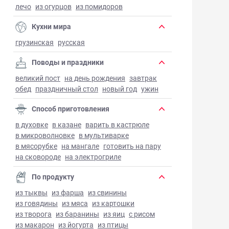
лечо
из огурцов
из помидоров
Кухни мира
грузинская
русская
Поводы и праздники
великий пост
на день рождения
завтрак
обед
праздничный стол
новый год
ужин
Способ приготовления
в духовке
в казане
варить в кастрюле
в микроволновке
в мультиварке
в мясорубке
на мангале
готовить на пару
на сковороде
на электрогриле
По продукту
из тыквы
из фарша
из свинины
из говядины
из мяса
из картошки
из творога
из баранины
из яиц
с рисом
из макарон
из йогурта
из птицы