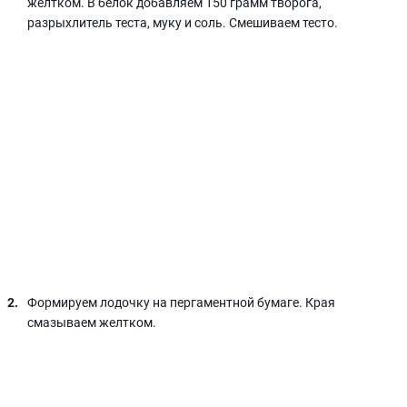
желтком. В белок добавляем 150 грамм творога,
разрыхлитель теста, муку и соль. Смешиваем тесто.
Формируем лодочку на пергаментной бумаге. Края
смазываем желтком.