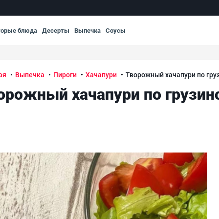
торые блюда
Десерты
Выпечка
Соусы
ая
Выпечка
Пироги
Хачапури
Творожный хачапури по гру
орожный хачапури по грузин
Тво