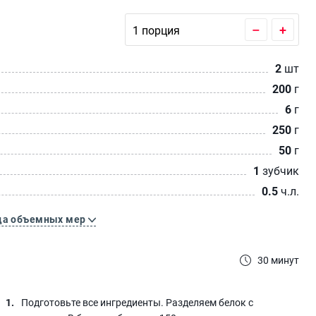
–
+
2
шт
200
г
6
г
250
г
50
г
1
зубчик
0.5
ч.л.
ца объемных мер
30 минут
Подготовьте все ингредиенты. Разделяем белок с