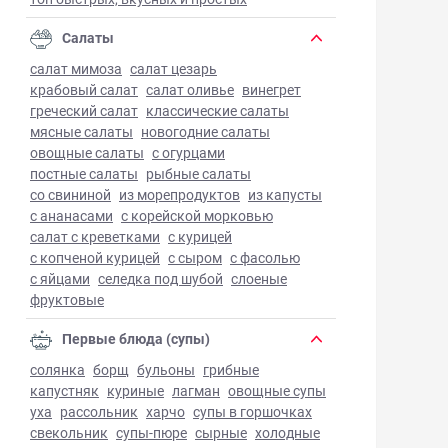
Салаты
салат мимоза
салат цезарь
крабовый салат
салат оливье
винегрет
греческий салат
классические салаты
мясные салаты
новогодние салаты
овощные салаты
с огурцами
постные салаты
рыбные салаты
со свининой
из морепродуктов
из капусты
с ананасами
с корейской морковью
салат с креветками
с курицей
с копченой курицей
с сыром
с фасолью
с яйцами
селедка под шубой
слоеные
фруктовые
Первые блюда (супы)
солянка
борщ
бульоны
грибные
капустняк
куриные
лагман
овощные супы
уха
рассольник
харчо
супы в горшочках
свекольник
супы-пюре
сырные
холодные