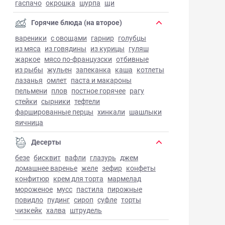
гаспачо
окрошка
шурпа
щи
Горячие блюда (на второе)
вареники
с овощами
гарнир
голубцы
из мяса
из говядины
из курицы
гуляш
жаркое
мясо по-французски
отбивные
из рыбы
жульен
запеканка
каша
котлеты
лазанья
омлет
паста и макароны
пельмени
плов
постное горячее
рагу
стейки
сырники
тефтели
фаршированные перцы
хинкали
шашлыки
яичница
Десерты
безе
бисквит
вафли
глазурь
джем
домашнее варенье
желе
зефир
конфеты
конфитюр
крем для торта
мармелад
мороженое
мусс
пастила
пирожные
повидло
пудинг
сироп
суфле
торты
чизкейк
халва
штрудель