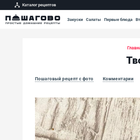
Каталог рецептов
Закуски
Салаты
Первые блюда
В
Главн
Тв
Пошаговый рецепт с фото
Комментарии
Творожный хачапури по грузински