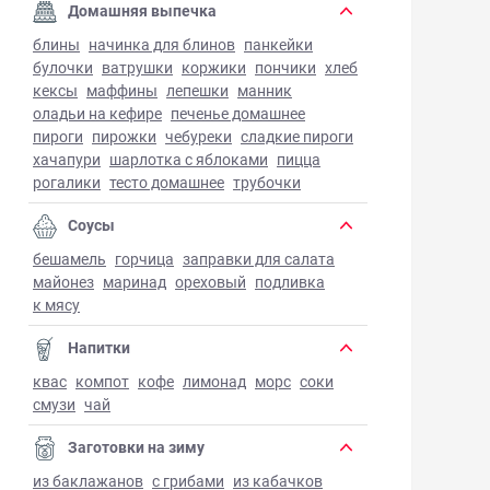
Домашняя выпечка
блины
начинка для блинов
панкейки
булочки
ватрушки
коржики
пончики
хлеб
кексы
маффины
лепешки
манник
оладьи на кефире
печенье домашнее
пироги
пирожки
чебуреки
сладкие пироги
хачапури
шарлотка с яблоками
пицца
рогалики
тесто домашнее
трубочки
Соусы
бешамель
горчица
заправки для салата
майонез
маринад
ореховый
подливка
к мясу
Напитки
квас
компот
кофе
лимонад
морс
соки
смузи
чай
Заготовки на зиму
из баклажанов
с грибами
из кабачков