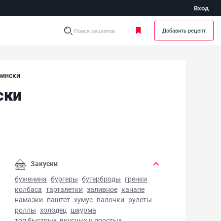
Вход
Добавить рецепт
Поиск рецептов
зински
ски
рожный хачапури по грузински - фото готового блюда
Закуски
буженина
бургеры
бутерброды
гренки
колбаса
тарталетки
заливное
канапе
намазки
паштет
хумус
палочки
рулеты
роллы
холодец
шаурма
топ быстрых, вкусных и простых