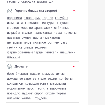
гаспачо
окрошка
шурпа
щи
Горячие блюда (на второе)
вареники
с овощами
гарнир
голубцы
из мяса
из говядины
из курицы
гуляш
жаркое
мясо по-французски
отбивные
из рыбы
жульен
запеканка
каша
котлеты
лазанья
омлет
паста и макароны
пельмени
плов
постное горячее
рагу
стейки
сырники
тефтели
фаршированные перцы
хинкали
шашлыки
яичница
Десерты
безе
бисквит
вафли
глазурь
джем
домашнее варенье
желе
зефир
конфеты
конфитюр
крем для торта
мармелад
мороженое
мусс
пастила
пирожные
повидло
пудинг
сироп
суфле
торты
чизкейк
халва
штрудель