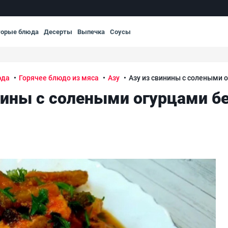
торые блюда
Десерты
Выпечка
Соусы
юда
Горячее блюдо из мяса
Азу
Азу из свинины с солеными 
нины с солеными огурцами б
артошки
Азу