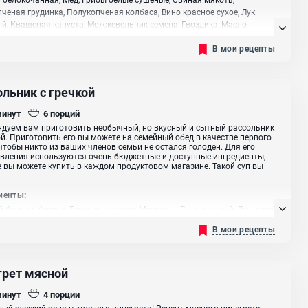
ченая грудинка, Полукопченая колбаса, Вино красное сухое, Лук
й, Квашеная капуста, Можжевельник семена, Гвоздика, Масло
ельное
В мои рецепты
льник с гречкой
минут
6
порций
дуем вам приготовить необычный, но вкусный и сытный рассольник
ой. Приготовить его вы можете на семейный обед в качестве первого
чтобы никто из ваших членов семьи не остался голоден. Для его
вления используются очень бюджетные и доступные ингредиенты,
 вы можете купить в каждом продуктовом магазине. Такой суп вы
иенты:
 бульон, Курица, Гречневая крупа, Морковь , Лук репчатый, Лук порей,
ль, Огурец соленый, Томатная паста, Сахар, Укроп, Подсолнечное
В мои рецепты
грет мясной
минут
4
порции
ый русский рецепт мясного винегрета! Рецепт мясного винегрета