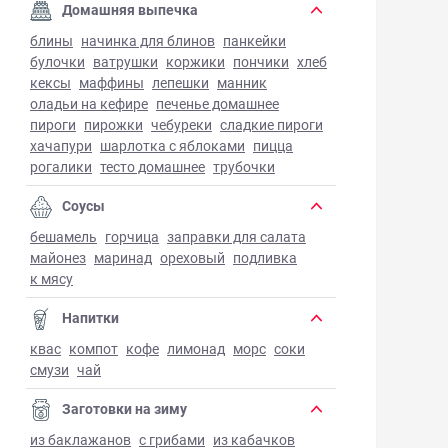
Домашняя выпечка
блины
начинка для блинов
панкейки
булочки
ватрушки
коржики
пончики
хлеб
кексы
маффины
лепешки
манник
оладьи на кефире
печенье домашнее
пироги
пирожки
чебуреки
сладкие пироги
хачапури
шарлотка с яблоками
пицца
рогалики
тесто домашнее
трубочки
Соусы
бешамель
горчица
заправки для салата
майонез
маринад
ореховый
подливка
к мясу
Напитки
квас
компот
кофе
лимонад
морс
соки
смузи
чай
Заготовки на зиму
из баклажанов
с грибами
из кабачков