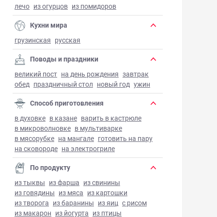
лечо
из огурцов
из помидоров
Кухни мира
грузинская
русская
Поводы и праздники
великий пост
на день рождения
завтрак
обед
праздничный стол
новый год
ужин
Способ приготовления
в духовке
в казане
варить в кастрюле
в микроволновке
в мультиварке
в мясорубке
на мангале
готовить на пару
на сковороде
на электрогриле
По продукту
из тыквы
из фарша
из свинины
из говядины
из мяса
из картошки
из творога
из баранины
из яиц
с рисом
из макарон
из йогурта
из птицы