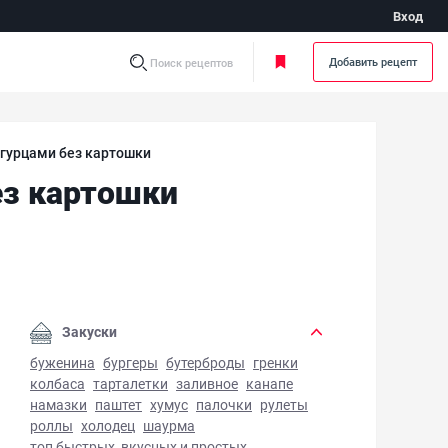
Вход
Добавить рецепт
Поиск рецептов
огурцами без картошки
ез картошки
 из свинины с солеными огурцами без картошки - фото го
Закуски
буженина
бургеры
бутерброды
гренки
колбаса
тарталетки
заливное
канапе
намазки
паштет
хумус
палочки
рулеты
роллы
холодец
шаурма
топ быстрых, вкусных и простых