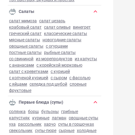
Салаты
салат мимоза
салат цезарь
крабовый салат
салат оливье
винегрет
греческий салат
классические салаты
мясные салаты
новогодние салаты
овощные салаты
с огурцами
постные салаты
рыбные салаты
со свининой
из морепродуктов
из капусты
с ананасами
с корейской морковью
салат с креветками
с курицей
с копченой курицей
с сыром
с фасолью
с яйцами
селедка под шубой
слоеные
фруктовые
Первые блюда (супы)
солянка
борщ
бульоны
грибные
капустняк
куриные
лагман
овощные супы
уха
рассольник
харчо
супы в горшочках
свекольник
супы-пюре
сырные
холодные