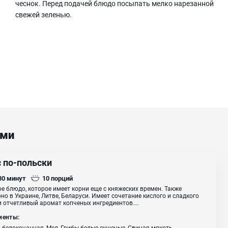
чеснок. Перед подачей блюдо посыпать мелко нарезанной
свежей зеленью.
ами
с по-польски
 30
минут
10
порций
е блюдо, которое имеет корни еще с княжеских времен. Также
но в Украине, Литве, Беларуси. Имеет сочетание кислого и сладкого
и отчетливый аромат копченых ингредиентов....
иенты:
 белокочанная, Мед, Грибы белые сушеные, Свиная мякоть,