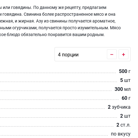
ны или говядины. По данному же рецепту, предлагаем
ем говядина. Свинина более распространенное мясо и она
ежная, и жирная. Азу из свинины получается ароматное,
лёными огурчиками, получается просто изумительным. Мясо
Такое блюдо обязательно понравится вашим родным.
–
+
500
г
5
шт
300
мл
60
г
2
зубчика
2
шт
2
ст.л.
по вкусу