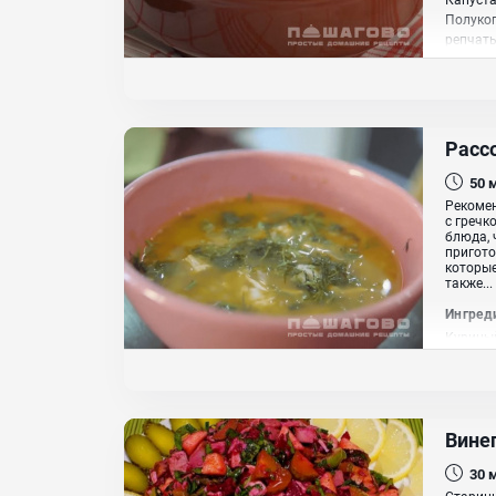
Полукоп
репчаты
растит
Рассо
50
Рекомен
с гречк
блюда, 
пригото
которые
также...
Ингред
Куриный
Картофе
масло
Вине
30
Старинн