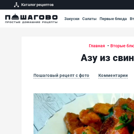
Каталог рецептов
Закуски
Салаты
Первые блюда
В
Главная
Вторые бл
Азу из сви
Пошаговый рецепт с фото
Комментарии
Азу из свинины с солеными огурцами без к