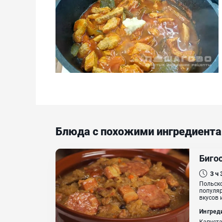
Блюда с похожими ингредиент
Биго
3 ч
Польско
популяр
вкусов 
Ингред
Капуста