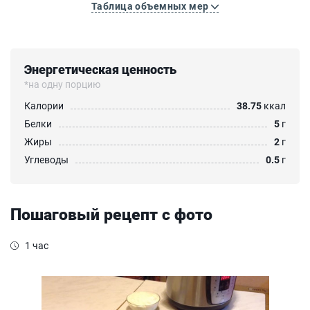
Таблица объемных мер
Энергетическая ценность
*на одну порцию
Калории
38.75
ккал
Белки
5
г
Жиры
2
г
Углеводы
0.5
г
Пошаговый рецепт с фото
1 час