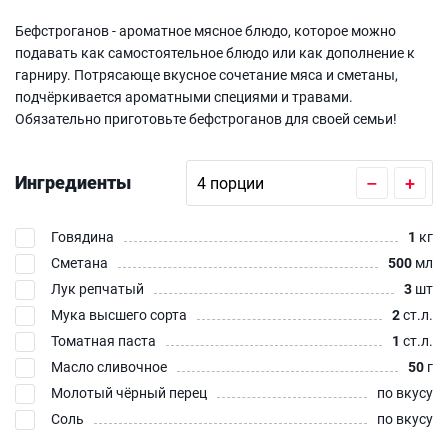
Бефстроганов - ароматное мясное блюдо, которое можно
подавать как самостоятельное блюдо или как дополнение к
гарниру. Потрясающе вкусное сочетание мяса и сметаны,
подчёркивается ароматными специями и травами.
Обязательно приготовьте бефстроганов для своей семьи!
Ингредиенты
–
+
Говядина
1
кг
Сметана
500
мл
Лук репчатый
3
шт
Мука высшего сорта
2
ст.л.
Томатная паста
1
ст.л.
Масло сливочное
50
г
Молотый чёрный перец
по вкусу
Соль
по вкусу