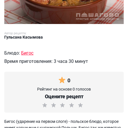
Автор рецепта:
Гульсана Касымова
Блюдо:
Бигос
Время приготовления:
3 часа 30 минут
0
Рейтинг на основе 0 голосов
Оцените рецепт
Бигос (ударение на первом слоге) - польское блюдо, которое
имеет корни еще с княжеской Польши. Бигос так же известно