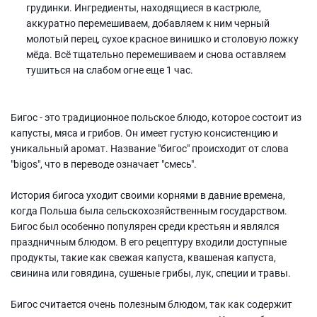
грудинки. Ингредиенты, находящиеся в кастрюле,
аккуратно перемешиваем, добавляем к ним черный
молотый перец, сухое красное винишко и столовую ложку
мёда. Всё тщательно перемешиваем и снова оставляем
тушиться на слабом огне еще 1 час.
Бигос - это традиционное польское блюдо, которое состоит из
капусты, мяса и грибов. Он имеет густую консистенцию и
уникальный аромат. Название "бигос" происходит от слова
"bigos", что в переводе означает "смесь".
История бигоса уходит своими корнями в давние времена,
когда Польша была сельскохозяйственным государством.
Бигос был особенно популярен среди крестьян и являлся
праздничным блюдом. В его рецептуру входили доступные
продукты, такие как свежая капуста, квашеная капуста,
свинина или говядина, сушеные грибы, лук, специи и травы.
Бигос считается очень полезным блюдом, так как содержит