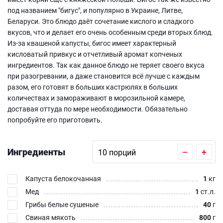
под названием "бигус", и популярно в Украине, Литве,
Беларуси. Это блюдо даёт сочетание кислого и сладкого
вкусов, что и делает его очень особенным среди вторых блюд.
Из-за квашеной капусты, бигос имеет характерный
кисловатый привкус и отчетливый аромат копченых
ингредиентов. Так как данное блюдо не теряет своего вкуса
при разогревании, а даже становится всё лучше с каждым
разом, его готовят в больших кастрюлях в больших
количествах и замораживают в морозильной камере,
доставая оттуда по мере необходимости. Обязательно
попробуйте его приготовить.
Ингредиенты
–
+
Капуста белокочанная
1
кг
Мед
1
ст.л.
Грибы белые сушеные
40
г
Свиная мякоть
800
г