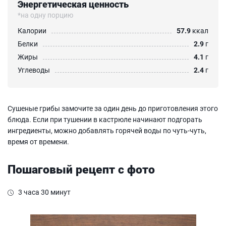
Энергетическая ценность
*на одну порцию
Калории
57.9
ккал
Белки
2.9
г
Жиры
4.1
г
Углеводы
2.4
г
Сушеные грибы замочите за один день до приготовления этого
блюда. Если при тушении в кастрюле начинают подгорать
ингредиенты, можно добавлять горячей воды по чуть-чуть,
время от времени.
Пошаговый рецепт с фото
3 часа 30 минут