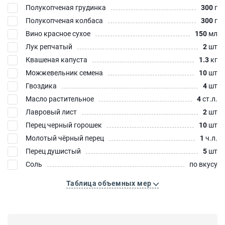
Полукопченая грудинка
300
г
Полукопченая колбаса
300
г
Вино красное сухое
150
мл
Лук репчатый
2
шт
Квашеная капуста
1.3
кг
Можжевельник семена
10
шт
Гвоздика
4
шт
Масло растительное
4
ст.л.
Лавровый лист
2
шт
Перец черный горошек
10
шт
Молотый чёрный перец
1
ч.л.
Перец душистый
5
шт
Соль
по вкусу
Таблица объемных мер