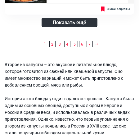
Солянка или бигус - это блюдо из тушеной капусты в сочетании с
В мои рецепты
мясом. От обычной, привычной тушеной капусты его отличает
присутствие в составе копченых мясных изделий, например
колбасы или сосисок, которые делают вкус интереснее и
Показать ещё
насыщеннее, а аромат аппетитнее. Для приготовления бигуса
можно использовать как квашеную, так и свежую капусту, либо
оба варианта вместе....
Ингредиенты:
1
2
3
4
5
6
7
Куриное филе, Капуста белокочанная, Картофель, Морковь, Лук
репчатый, Чеснок, Сосиски копченые, Томатная паста, Зелень,
Тмин молотый, Смесь перцев, Паприка, Масло растительное
Второе из капусты – это вкусное и питательное блюдо,
которое готовится из свежей или квашеной капусты. Оно
имеет множество вариаций и может быть приготовлено с
добавлением овощей, мяса или рыбы.
История этого блюда уходит в далекое прошлое. Капуста была
одним из основных овощей, доступных людям в Европе и
России в средние века, и использовалась в различных видах
приготовления. Однако, известно, что первые упоминания о
втором из капусты появились в России в XVIII веке, где оно
стало популярным блюдом национальной кухни.