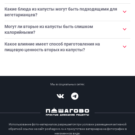
Какие блюда из капусты могут быть подходящими для
вегетарианцев?
Могут ли вторые из капусты быть слишком
калорийными?
Какое влияние имеет способ приготовления на
пищевую ценность вторых из капусты?
Мы в социальных сетях:
Vkontakte
Telegram
Использование фото-материалов разрешается при условии размещения активной
обратной ссылки на сайт poshagovo.ru и присутствии ватермарка на фотографии в
неизменнов виде.