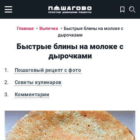
Открыть меню
Главная
Выпечка
Быстрые блины на молоке с
дырочками
Быстрые блины на молоке с
дырочками
Пошаговый рецепт с фото
Советы кулинаров
Комментарии
Быстрые блины на молоке с дырочками
Б