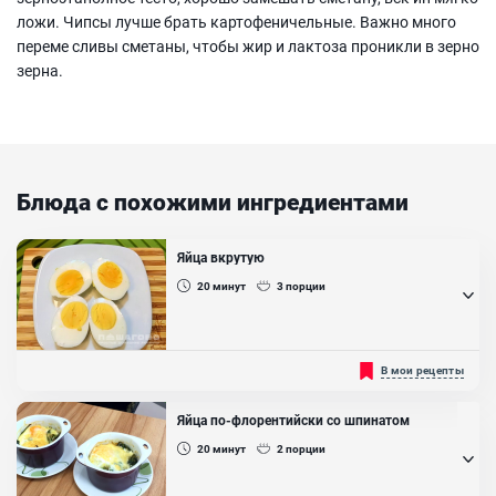
ложи. Чипсы лучше брать картофеничельные. Важно много
переме сливы сметаны, чтобы жир и лактоза проникли в зерно
зерна.
Блюда с похожими ингредиентами
Яйца вкрутую
20
минут
3
порции
Яйца вкрутую - это, чаще всего, куриные яйца, отваренные в воде,
В мои рецепты
не повреждая скорлупы. Их можно употребить на завтрак или
перекус. Благодаря желтку они получаются очень сытными.
Также яйца вкрутую можно добавлять в различные салаты и
Яйца по-флорентийски со шпинатом
украшать другие готовые блюда....
20
минут
2
порции
Ингредиенты:
Яйцо куриное