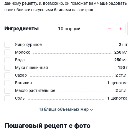
данному рецепту, и, возможно, он поможет вам чаще радовать
своих близких вкусными блинами на завтрак.
Ингредиенты
–
+
Яйцо куриное
2
шт
Молоко
250
мл
Вода
250
мл
Мука пшеничная
150
г
Сахар
2
ст.л.
Ванилин
1
щепотка
Масло растительное
2
ст.л.
Соль
1
щепотка
Таблица объемных мер
Пошаговый рецепт с фото