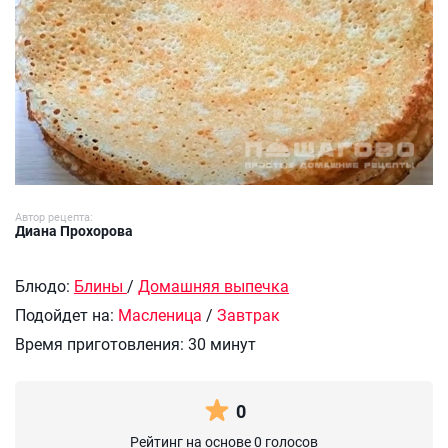
Автор рецепта:
Диана Прохорова
Блюдо:
Блины
/
Домашняя выпечка
Подойдет на:
Масленица
/
Завтрак
Время приготовления:
30 минут
0
Рейтинг на основе 0 голосов