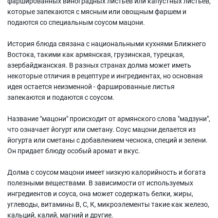
фаршированных виноградных листьев или капустных листьев,
которые запекаются с мясным или овощным фаршем и
подаются со специальным соусом мацони.
История блюда связана с национальными кухнями Ближнего
Востока, такими как армянская, грузинская, турецкая,
азербайджанская. В разных странах долма может иметь
некоторые отличия в рецептуре и ингредиентах, но основная
идея остается неизменной - фаршированные листья
запекаются и подаются с соусом.
Название "мацони" происходит от армянского слова "мадзуни",
что означает йогурт или сметану. Соус мацони делается из
йогурта или сметаны с добавлением чеснока, специй и зелени.
Он придает блюду особый аромат и вкус.
Долма с соусом мацони имеет низкую калорийность и богата
полезными веществами. В зависимости от используемых
ингредиентов и соуса, она может содержать белки, жиры,
углеводы, витамины В, С, К, микроэлементы такие как железо,
кальций, калий, магний и другие.