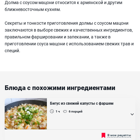
Долма с соусом мацони относится к армянской и другим
ближневосточным кухням.
Секреты и тонкости приготовления долмы с соусом мацони
заключаются в выборе свежих и качественных ингредиентов,
правильном фаршировании и запекании, а также в
приготовлении соуса мацони с использованием свежих трав и
специй.
Блюда с похожими ингредиентами
Бигус из свежей капусты с фаршем
1 ч
6
порций
Бигос - обалденное второе блюдо из капусты и мяса. Причем в
В мои рецепты
данном рецепте мы предлагаем сделать вариант с фаршем. Так