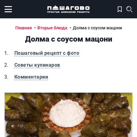
Открыть меню
Главная
Вторые блюда
Долма с соусом мацони
Долма с соусом мацони
Пошаговый рецепт с фото
Советы кулинаров
Комментарии
Долма с соусом мацони
Д