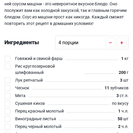
ней соусом мацони - это невероятное вкусное блюдо. Оно
послужит вам как холодной закуской, так и главным горячим
блюдом. Соус из мацони прост как никогда. Каждый сможет
повторить этот рецепт в домашних условиях!
Ингредиенты
–
+
Говяжий и свиной фарш
1
кг
Рис круглозерновой
шлифованный
200
г
Лук репчатый
3
шт
Чеснок
11
зубчиков
Мята
3
ст.л.
Сушеная кинза
по вкусу
Перец красный молотый
1
ч.л.
Виноградные листья
50
шт
Перец черный молотый
2
ч.л.