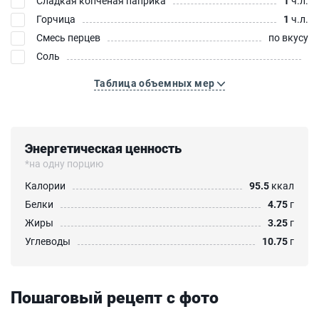
Сладкая копчёная паприка
1
ч.л.
Горчица
1
ч.л.
Смесь перцев
по вкусу
Соль
Таблица объемных мер
Энергетическая ценность
*на одну порцию
Калории
95.5
ккал
Белки
4.75
г
Жиры
3.25
г
Углеводы
10.75
г
Пошаговый рецепт с фото