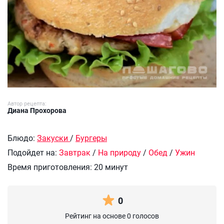
Автор рецепта:
Диана Прохорова
Блюдо:
Закуски
/
Бургеры
Подойдет на:
Завтрак
/
На природу
/
Обед
/
Ужин
Время приготовления:
20 минут
0
Рейтинг на основе 0 голосов