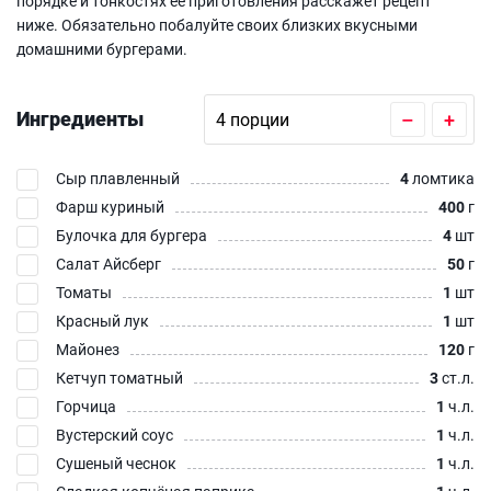
порядке и тонкостях ее приготовления расскажет рецепт
ниже. Обязательно побалуйте своих близких вкусными
домашними бургерами.
Ингредиенты
–
+
Сыр плавленный
4
ломтика
Фарш куриный
400
г
Булочка для бургера
4
шт
Салат Айсберг
50
г
Томаты
1
шт
Красный лук
1
шт
Майонез
120
г
Кетчуп томатный
3
ст.л.
Горчица
1
ч.л.
Вустерский соус
1
ч.л.
Сушеный чеснок
1
ч.л.