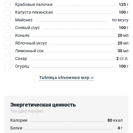
Крабовые палочки
125
г
Капуста пекинская
100
г
Майонез
по вкусу
Соевый соус
100
г
Коньяк
20
мл
Яблочный уксус
20
мл
Лимонный сок
30
мл
Сахар
2
ст.л.
Огурец
100
г
Таблица объемных мер
Энергетическая ценность
*на одну порцию
Калории
80
ккал
Белки
4
г