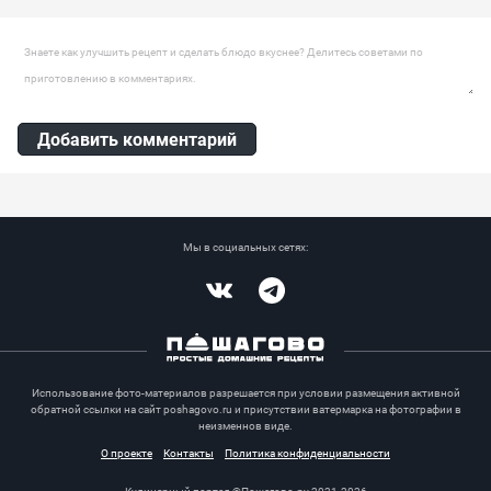
Яйцо куриное, Картофель, Лимон
Оставить комментарий
Добавить комментарий
Мы в социальных сетях:
Vkontakte
Telegram
Использование фото-материалов разрешается при условии размещения активной
обратной ссылки на сайт poshagovo.ru и присутствии ватермарка на фотографии в
неизменнов виде.
О проекте
Контакты
Политика конфиденциальности