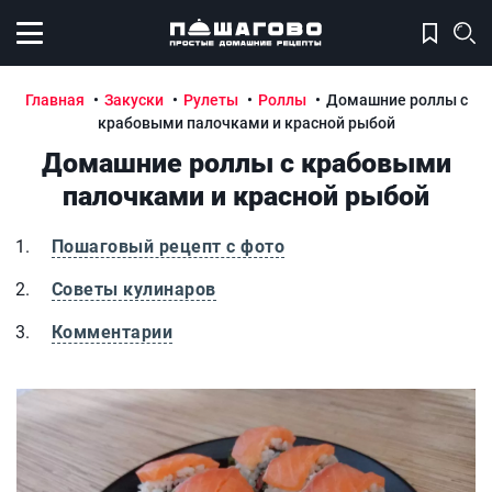
Открыть меню
Главная
Закуски
Рулеты
Роллы
Домашние роллы с
крабовыми палочками и красной рыбой
Домашние роллы с крабовыми
палочками и красной рыбой
Пошаговый рецепт с фото
Советы кулинаров
Комментарии
Домашние роллы с крабовыми палочками и красной ры
Д