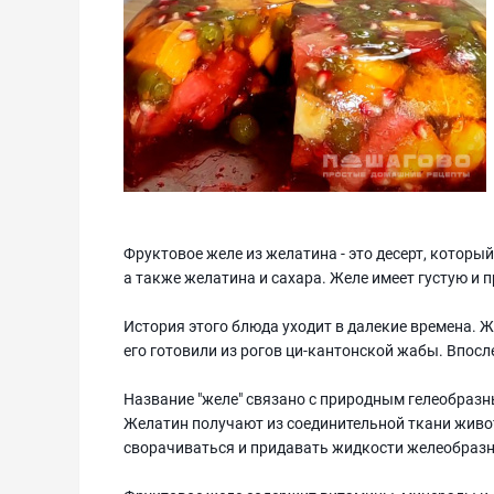
Фруктовое желе из желатина - это десерт, которы
а также желатина и сахара. Желе имеет густую и 
История этого блюда уходит в далекие времена. Же
его готовили из рогов ци-кантонской жабы. Впосл
Название "желе" связано с природным гелеобразн
Желатин получают из соединительной ткани живот
сворачиваться и придавать жидкости желеобразн