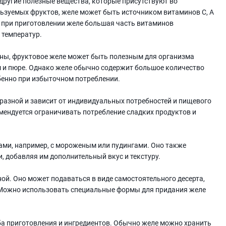
другие полезные вещества, которые присутствуют во
льзуемых фруктов, желе может быть источником витаминов С, А
то при приготовлении желе большая часть витаминов
 температур.
роны, фруктовое желе может быть полезным для организма
 и пюре. Однако желе обычно содержит большое количество
обенно при избыточном потреблении.
разной и зависит от индивидуальных потребностей и пищевого
омендуется ограничивать потребление сладких продуктов и
ами, например, с мороженым или пудингами. Оно также
, добавляя им дополнительный вкус и текстуру.
й. Оно может подаваться в виде самостоятельного десерта,
 Можно использовать специальные формы для придания желе
.
ба приготовления и ингредиентов. Обычно желе можно хранить