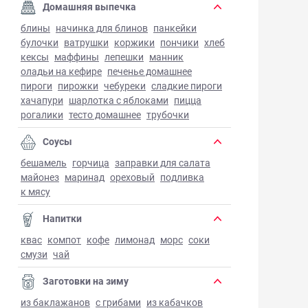
Домашняя выпечка
блины
начинка для блинов
панкейки
булочки
ватрушки
коржики
пончики
хлеб
кексы
маффины
лепешки
манник
оладьи на кефире
печенье домашнее
пироги
пирожки
чебуреки
сладкие пироги
хачапури
шарлотка с яблоками
пицца
рогалики
тесто домашнее
трубочки
Соусы
бешамель
горчица
заправки для салата
майонез
маринад
ореховый
подливка
к мясу
Напитки
квас
компот
кофе
лимонад
морс
соки
смузи
чай
Заготовки на зиму
из баклажанов
с грибами
из кабачков