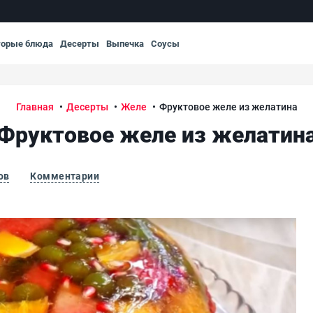
торые блюда
Десерты
Выпечка
Соусы
Главная
Десерты
Желе
Фруктовое желе из желатина
Фруктовое желе из желатин
ов
Комментарии
Фру