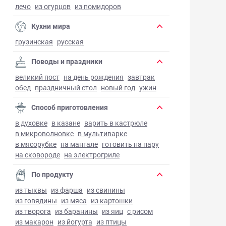
лечо
из огурцов
из помидоров
Кухни мира
грузинская
русская
Поводы и праздники
великий пост
на день рождения
завтрак
обед
праздничный стол
новый год
ужин
Способ приготовления
в духовке
в казане
варить в кастрюле
в микроволновке
в мультиварке
в мясорубке
на мангале
готовить на пару
на сковороде
на электрогриле
По продукту
из тыквы
из фарша
из свинины
из говядины
из мяса
из картошки
из творога
из баранины
из яиц
с рисом
из макарон
из йогурта
из птицы