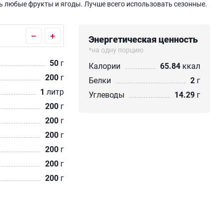
ь любые фрукты и ягоды. Лучше всего использовать сезонные.
–
+
Энергетическая ценность
*на одну порцию
50
г
Калории
65.84
ккал
200
г
Белки
2
г
1
литр
Углеводы
14.29
г
200
г
200
г
200
г
200
г
200
г
200
г