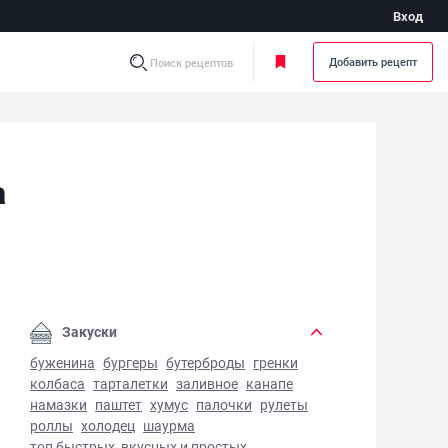
Вход
Добавить рецепт
Поиск рецептов
а
ктовое желе из желатина - фото готового блюда
Закуски
буженина
бургеры
бутерброды
гренки
колбаса
тарталетки
заливное
канапе
намазки
паштет
хумус
палочки
рулеты
роллы
холодец
шаурма
топ быстрых, вкусных и простых