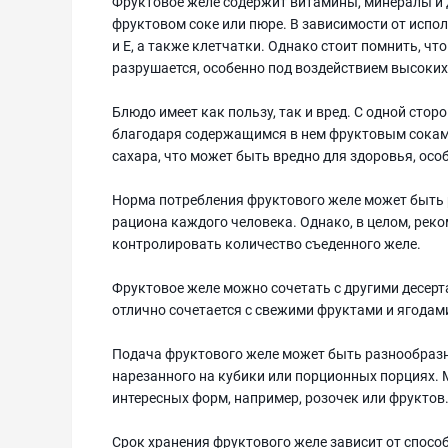
Фруктовое желе содержит витамины, минералы и 
фруктовом соке или пюре. В зависимости от испо
и Е, а также клетчатки. Однако стоит помнить, ч
разрушается, особенно под воздействием высоких
Блюдо имеет как пользу, так и вред. С одной сто
благодаря содержащимся в нем фруктовым сокам
сахара, что может быть вредно для здоровья, ос
Норма потребления фруктового желе может быть 
рациона каждого человека. Однако, в целом, рек
контролировать количество съеденного желе.
Фруктовое желе можно сочетать с другими десерт
отлично сочетается с свежими фруктами и ягодами
Подача фруктового желе может быть разнообразно
нарезанного на кубики или порционных порциях.
интересных форм, например, розочек или фруктов
Срок хранения фруктового желе зависит от спосо