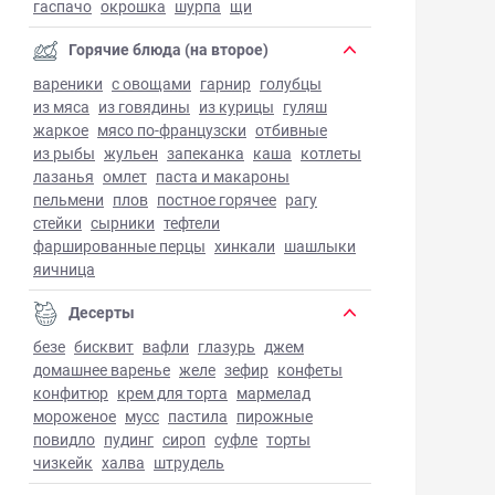
гаспачо
окрошка
шурпа
щи
Горячие блюда (на второе)
вареники
с овощами
гарнир
голубцы
из мяса
из говядины
из курицы
гуляш
жаркое
мясо по-французски
отбивные
из рыбы
жульен
запеканка
каша
котлеты
лазанья
омлет
паста и макароны
пельмени
плов
постное горячее
рагу
стейки
сырники
тефтели
фаршированные перцы
хинкали
шашлыки
яичница
Десерты
безе
бисквит
вафли
глазурь
джем
домашнее варенье
желе
зефир
конфеты
конфитюр
крем для торта
мармелад
мороженое
мусс
пастила
пирожные
повидло
пудинг
сироп
суфле
торты
чизкейк
халва
штрудель