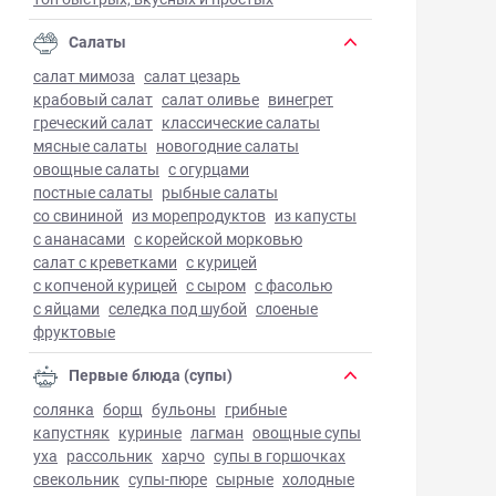
Салаты
салат мимоза
салат цезарь
крабовый салат
салат оливье
винегрет
греческий салат
классические салаты
мясные салаты
новогодние салаты
овощные салаты
с огурцами
постные салаты
рыбные салаты
со свининой
из морепродуктов
из капусты
с ананасами
с корейской морковью
салат с креветками
с курицей
с копченой курицей
с сыром
с фасолью
с яйцами
селедка под шубой
слоеные
фруктовые
Первые блюда (супы)
солянка
борщ
бульоны
грибные
капустняк
куриные
лагман
овощные супы
уха
рассольник
харчо
супы в горшочках
свекольник
супы-пюре
сырные
холодные