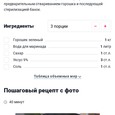
предварительным отвариванием горошка и последующей
стерилизацией банок.
Ингредиенты
–
+
Горошек зеленый
1
кг
Вода для маринада
1
литр
Сахар
1
ст.л.
Уксус 9%
3
ст.л.
Соль
1
ст.л.
Таблица объемных мер
Пошаговый рецепт с фото
40 минут