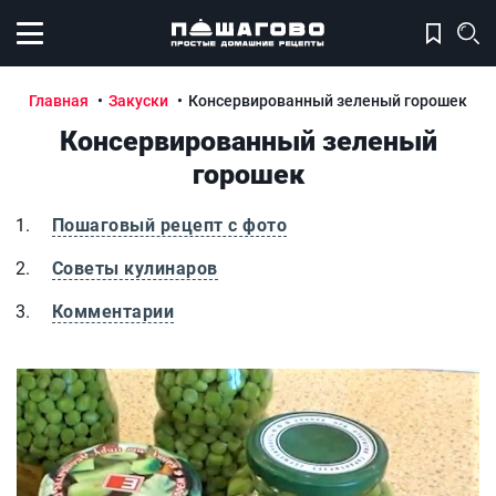
Открыть меню
Главная
Закуски
Консервированный зеленый горошек
Консервированный зеленый
горошек
Пошаговый рецепт с фото
Советы кулинаров
Комментарии
Консервированный зеленый горошек
К