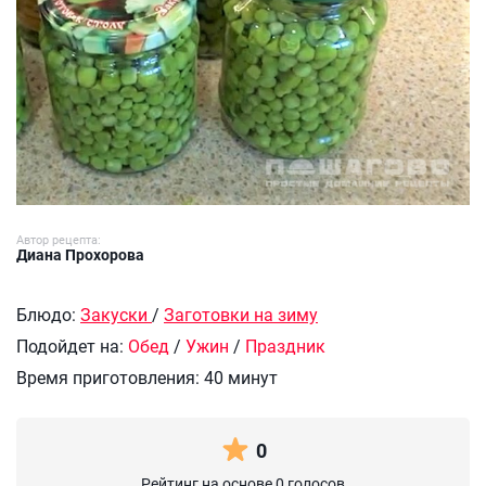
Автор рецепта:
Диана Прохорова
Блюдо:
Закуски
/
Заготовки на зиму
Подойдет на:
Обед
/
Ужин
/
Праздник
Время приготовления:
40 минут
0
Рейтинг на основе 0 голосов