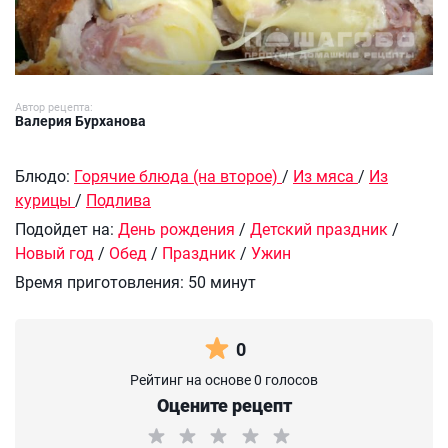
Автор рецепта:
Валерия Бурханова
Блюдо:
Горячие блюда (на второе)
/
Из мяса
/
Из
курицы
/
Подлива
Подойдет на:
День рождения
/
Детский праздник
/
Новый год
/
Обед
/
Праздник
/
Ужин
Время приготовления:
50 минут
0
Рейтинг на основе 0 голосов
Оцените рецепт