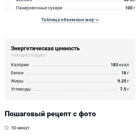
Панировочные сухари
100
г
Таблица объемных мер
Энергетическая ценность
*на одну порцию
Калории
183
ккал
Белки
18
г
Жиры
9.25
г
Углеводы
7.5
г
Пошаговый рецепт с фото
50 минут