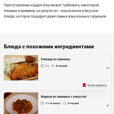
Приготовление кордон блю может требовать некоторой
техники и времени, но результат - изысканное и вкусное
блюдо, которое порадует даже самых изысканных гурманов.
Блюда с похожими ингредиентами
Тонкацу из свинины
1 ч
8
порций
Тонкацу - в переводе с японского языка означает "свиная
В мои рецепты
котлета", на самом деле это панированная отбивная из свинины,
прожаренная во фритюре. Для тех, кто следит за своей фигурой,
есть более диетическая версия, запечь панированную свинину в
Жаркое из свинины с капустой
духовке. В ресторанах к данному блюду предлагают вареный рис
и мисо-суп. Тонкацу в Японии уважают и употребляют наравне с
1 ч 10
минут
5
порций
суши темпура....
Ингредиенты: