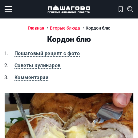
Открыть меню
Главная
Вторые блюда
Кордон блю
Кордон блю
Пошаговый рецепт с фото
Советы кулинаров
Комментарии
Кордон блю
К