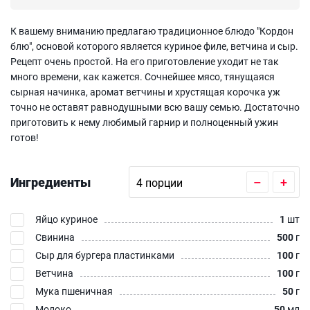
К вашему вниманию предлагаю традиционное блюдо "Кордон
блю", основой которого является куриное филе, ветчина и сыр.
Рецепт очень простой. На его приготовление уходит не так
много времени, как кажется. Сочнейшее мясо, тянущаяся
сырная начинка, аромат ветчины и хрустящая корочка уж
точно не оставят равнодушными всю вашу семью. Достаточно
приготовить к нему любимый гарнир и полноценный ужин
готов!
Ингредиенты
–
+
Яйцо куриное
1
шт
Свинина
500
г
Сыр для бургера пластинками
100
г
Ветчина
100
г
Мука пшеничная
50
г
Молоко
50
мл