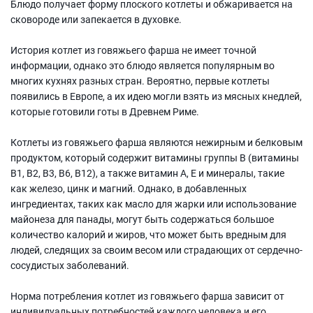
Блюдо получает форму плоского котлеты и обжаривается на
сковороде или запекается в духовке.
История котлет из говяжьего фарша не имеет точной
информации, однако это блюдо является популярным во
многих кухнях разных стран. Вероятно, первые котлеты
появились в Европе, а их идею могли взять из мясных кнедлей,
которые готовили готы в Древнем Риме.
Котлеты из говяжьего фарша являются нежирным и белковым
продуктом, который содержит витамины группы B (витамины
В1, В2, В3, В6, В12), а также витамин А, Е и минералы, такие
как железо, цинк и магний. Однако, в добавленных
ингредиентах, таких как масло для жарки или использование
майонеза для панады, могут быть содержаться большое
количество калорий и жиров, что может быть вредным для
людей, следящих за своим весом или страдающих от сердечно-
сосудистых заболеваний.
Норма потребления котлет из говяжьего фарша зависит от
индивидуальных потребностей каждого человека и его