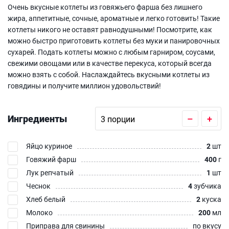
Очень вкусные котлеты из говяжьего фарша без лишнего
жира, аппетитные, сочные, ароматные и легко готовить! Такие
котлеты никого не оставят равнодушными! Посмотрите, как
можно быстро приготовить котлеты без муки и панировочных
сухарей. Подать котлеты можно с любым гарниром, соусами,
свежими овощами или в качестве перекуса, который всегда
можно взять с собой. Наслаждайтесь вкусными котлеты из
говядины и получите миллион удовольствий!
Ингредиенты
–
+
Яйцо куриное
2
шт
Говяжий фарш
400
г
Лук репчатый
1
шт
Чеснок
4
зубчика
Хлеб белый
2
куска
Молоко
200
мл
Приправа для свинины
по вкусу