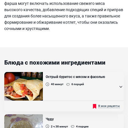
фарша могут включать использование свежего мяса
высокого качества, добавление подходящих специй и приправ
для создания более насыщенного вкуса, а также правильное
формирование и обжаривание котлет, чтобы они оказались
сочными и хрустящими.
Блюда с похожими ингредиентами
Острый буритос с мясом и фасолью
40
минут
6
порций
Очень вкусный мексиканский бурито можно сделать в домашних
В мои рецепты
условиях своими руками. У вас получится плотный перекус или
полноценный ужин. Это блюдо точно оценят мужчины в вашей
семье, так как вкус у него очень ароматного острого мяса....
Чуду
Ингредиенты:
2 ч 38
минут
4
порции