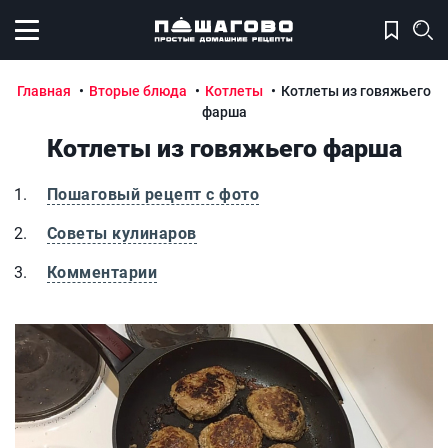
Открыть меню
Главная
Вторые блюда
Котлеты
Котлеты из говяжьего
фарша
Котлеты из говяжьего фарша
Пошаговый рецепт с фото
Советы кулинаров
Комментарии
Котлеты из говяжьего фарша
К