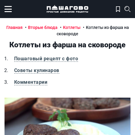
Открыть меню
Главная
Вторые блюда
Котлеты
Котлеты из фарша на
сковороде
Котлеты из фарша на сковороде
Пошаговый рецепт с фото
Советы кулинаров
Комментарии
Котлеты из фарша на сковороде
К