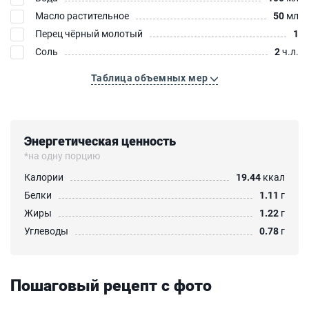
Масло растительное
50
мл
Перец чёрный молотый
1
Соль
2
ч.л.
Таблица объемных мер
Энергетическая ценность
*на одну порцию
Калории
19.44
ккал
Белки
1.11
г
Жиры
1.22
г
Углеводы
0.78
г
Пошаговый рецепт с фото