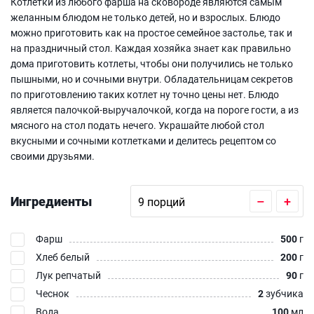
Котлетки из любого фарша на сковороде являются самым
желанным блюдом не только детей, но и взрослых. Блюдо
можно приготовить как на простое семейное застолье, так и
на праздничный стол. Каждая хозяйка знает как правильно
дома приготовить котлеты, чтобы они получились не только
пышными, но и сочными внутри. Обладательницам секретов
по приготовлению таких котлет ну точно цены нет. Блюдо
является палочкой-выручалочкой, когда на пороге гости, а из
мясного на стол подать нечего. Украшайте любой стол
вкусными и сочными котлетками и делитесь рецептом со
своими друзьями.
Ингредиенты
–
+
Фарш
500
г
Хлеб белый
200
г
Лук репчатый
90
г
Чеснок
2
зубчика
Вода
100
мл