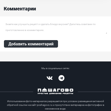
жирами, белками и микронутриентами. Пожалуй, спустя
несколько месяцев после перехода на кето диету мы больше
Комментарии
всего скучали именно по пицце и пасте… Теперь не скучаем)...
Оставить комментарий
Добавить комментарий
Мы в социальных сетях:
Vkontakte
Telegram
Использование фото-материалов разрешается при условии размещения активной
обратной ссылки на сайт poshagovo.ru и присутствии ватермарка на фотографии в
неизменнов виде.