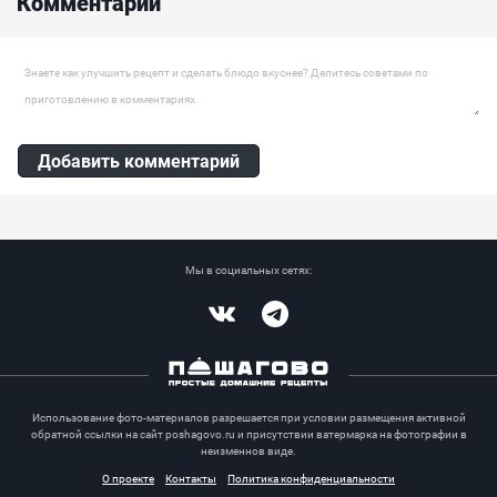
Комментарии
организмом, и в нем мало калории, что очень помогает при
похудении и поддержании своего красивого тела и крепкого
здоровья....
Оставить комментарий
Добавить комментарий
Мы в социальных сетях:
Vkontakte
Telegram
Использование фото-материалов разрешается при условии размещения активной
обратной ссылки на сайт poshagovo.ru и присутствии ватермарка на фотографии в
неизменнов виде.
О проекте
Контакты
Политика конфиденциальности