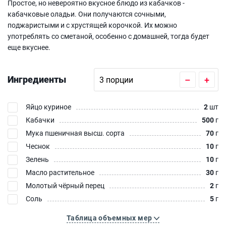
Простое, но невероятно вкусное блюдо из кабачков -
кабачковые оладьи. Они получаются сочными,
поджаристыми и с хрустящей корочкой. Их можно
употреблять со сметаной, особенно с домашней, тогда будет
еще вкуснее.
Ингредиенты
–
+
Яйцо куриное
2
шт
Кабачки
500
г
Мука пшеничная высш. сорта
70
г
Чеснок
10
г
Зелень
10
г
Масло растительное
30
г
Молотый чёрный перец
2
г
Соль
5
г
Таблица объемных мер