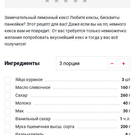
Замечательный лимонный кекс! Любите кексы, бисквиты
панкейки? Этот рецепт для вас! Даже если вы на пп, немного
кекса вам не повредит. От вас требуется только немножечко
желания попробовать вкуснейший кекс и тогда у вас всё
получится!
Ингредиенты
–
+
Яйцо куриное
3
шт
Масло сливочное
160
г
Сахар
260
г
Молоко
40
г
Мак
30
г
Ванильный сахар
1
ч.л.
Мука пшеничная высш. сорта
200
г
Разрыхлитель
8
г