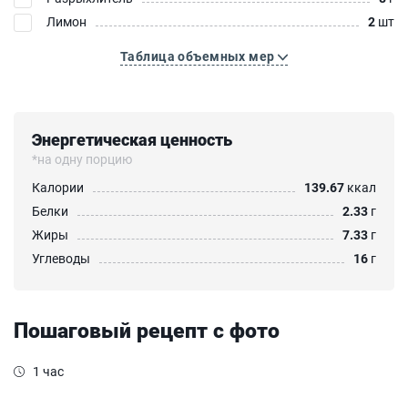
Лимон
2
шт
Таблица объемных мер
Энергетическая ценность
*на одну порцию
Калории
139.67
ккал
Белки
2.33
г
Жиры
7.33
г
Углеводы
16
г
Пошаговый рецепт с фото
1 час