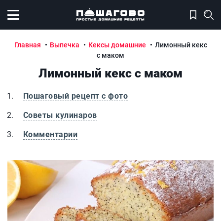
Открыть меню
Главная
Выпечка
Кексы домашние
Лимонный кекс
с маком
Лимонный кекс с маком
Пошаговый рецепт с фото
Советы кулинаров
Комментарии
Лимонный кекс с маком
Л