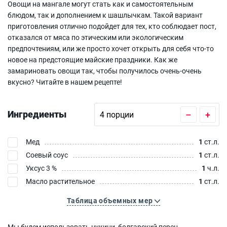
Овощи на мангале могут стать как и самостоятельным
блюдом, так и дополнением к шашлычкам. Такой вариант
приготовления отлично подойдет для тех, кто соблюдает пост,
отказался от мяса по этическим или экологическим
предпочтениям, или же просто хочет открыть для себя что-то
новое на предстоящие майские праздники. Как же
замариновать овощи так, чтобы получилось очень-очень
вкусно? Читайте в нашем рецепте!
Ингредиенты
–
+
Мед
1
ст.л.
Соевый соус
1
ст.л.
Уксус 3 %
1
ч.л.
Масло растительное
1
ст.л.
Таблица объемных мер
Мы будем использовать цукини, болгарский перец,