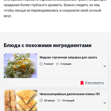
придания более глубокого аромата. Важно следить за тем,
чтобы овощи не пережаривались и сохраняли свой сочный
вкус.
Блюда с похожими ингредиентами
Медово-горчичная заправка для салата
5
минут
2
порции
Горчица и мед отлично сочетаются. Готовится заправка за
В мои рецепты
считанные минуты, а получается необычный, многогранный вкус,
который раскрывает вкусовые качества овощей, мяса, рыбы.
Такой соус очень популярен в Европе. Для заправок желательно
Низкокалорийные диетические блины ПП
использовать липовый мед, для маринадов часто используют
мед черноклен...
20
минут
10
порций