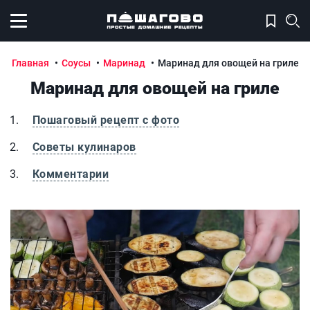
Открыть меню
Главная
Соусы
Маринад
Маринад для овощей на гриле
Маринад для овощей на гриле
Пошаговый рецепт с фото
Советы кулинаров
Комментарии
Маринад для овощей на гриле
М