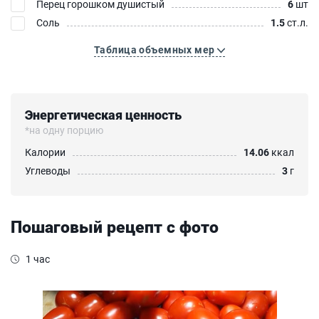
Перец горошком душистый
6
шт
Соль
1.5
ст.л.
Таблица объемных мер
Энергетическая ценность
*на одну порцию
Калории
14.06
ккал
Углеводы
3
г
Пошаговый рецепт с фото
1 час