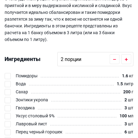
приятной и в меру выдержанной кислинкой и сладинкой. Вкус
получается идеально сбалансирован и такие помидорки
разлетятся за зиму так, что к весне не останется ни одной
баночки. Ингредиенты в этом рецепте представлены из
расчета на 1 банку объемом в 3 литра (или на 3 банки
объемом по 1 литру).
Ингредиенты
–
+
Помидоры
1.6
кг
Вода
1.5
литр
Сахар
200
г
Зонтики укропа
2
шт
Гвоздика
3
шт
Уксус столовый 9%
100
мл
Лавровый лист
3
шт
Перец черный горошек
6
шт