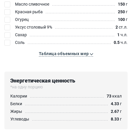
Масло сливочное
150
г
Красная рыба
250
г
Огурец
100
г
Уксус столовый 9%
2
ст.л.
Сахар
1
ч.л.
Соль
0.5
ч.л.
Таблица объемных мер
Энергетическая ценность
*на одну порцию
Калории
73
ккал
Белки
4.33
г
Жиры
2.67
г
Углеводы
8.33
г