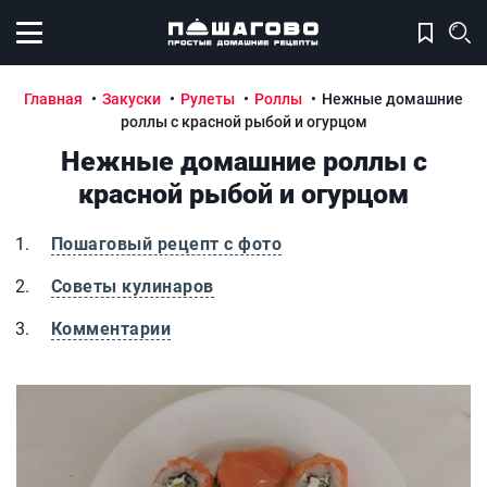
Открыть меню
Главная
Закуски
Рулеты
Роллы
Нежные домашние
роллы с красной рыбой и огурцом
Нежные домашние роллы с
красной рыбой и огурцом
Пошаговый рецепт с фото
Советы кулинаров
Комментарии
Нежные домашние роллы с красной рыбой и огурцом
Н