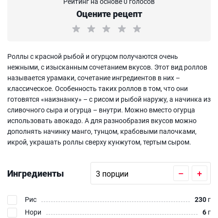
Рейтинг на основе 0 голосов
Оцените рецепт
Роллы с красной рыбой и огурцом получаются очень
нежными, с изысканным сочетанием вкусов. Этот вид роллов
называется урамаки, сочетание ингредиентов в них –
классическое. Особенность таких роллов в том, что они
готовятся «наизнанку» – с рисом и рыбой наружу, а начинка из
сливочного сыра и огурца – внутри. Можно вместо огурца
использовать авокадо. А для разнообразия вкусов можно
дополнять начинку манго, тунцом, крабовыми палочками,
икрой, украшать роллы сверху кунжутом, тертым сыром.
Ингредиенты
–
+
Рис
230
г
Нори
6
г