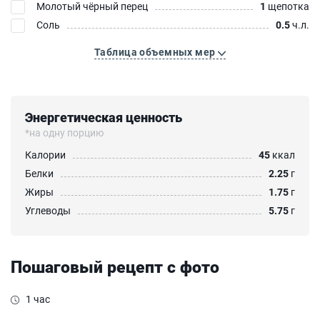
Молотый чёрный перец
1
щепотка
Соль
0.5
ч.л.
Таблица объемных мер
Энергетическая ценность
*на одну порцию
Калории
45
ккал
Белки
2.25
г
Жиры
1.75
г
Углеводы
5.75
г
Пошаговый рецепт с фото
1 час