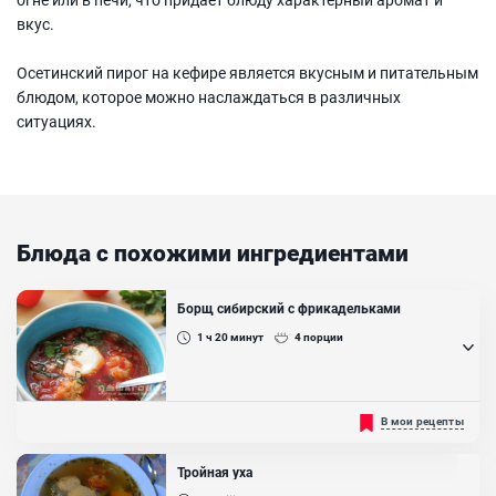
вкус.
Осетинский пирог на кефире является вкусным и питательным
блюдом, которое можно наслаждаться в различных
ситуациях.
Блюда с похожими ингредиентами
Борщ сибирский с фрикадельками
1 ч 20
минут
4
порции
Фрикадельки (маленькие шарики фарша) в супе, добавляют
В мои рецепты
чтобы придать блюду более сытный вкус....
Ингредиенты:
Тройная уха
Фарш свино-говяжий , Свекла, Картофель, Морковь , Лук