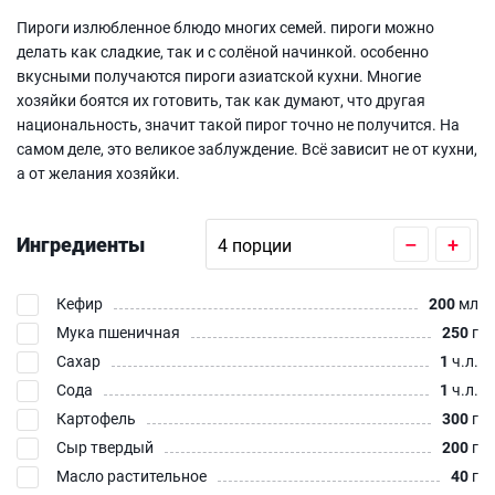
Пироги излюбленное блюдо многих семей. пироги можно
делать как сладкие, так и с солёной начинкой. особенно
вкусными получаются пироги азиатской кухни. Многие
хозяйки боятся их готовить, так как думают, что другая
национальность, значит такой пирог точно не получится. На
самом деле, это великое заблуждение. Всё зависит не от кухни,
а от желания хозяйки.
Ингредиенты
–
+
Кефир
200
мл
Мука пшеничная
250
г
Сахар
1
ч.л.
Сода
1
ч.л.
Картофель
300
г
Сыр твердый
200
г
Масло растительное
40
г