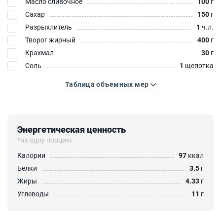
Масло сливочное
100
г
Сахар
150
г
Разрыхлитель
1
ч.л.
Творог жирный
400
г
Крахмал
30
г
Соль
1
щепотка
Таблица объемных мер
Энергетическая ценность
*на одну порцию
Калории
97
ккал
Белки
3.5
г
Жиры
4.33
г
Углеводы
11
г