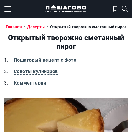
Открыть меню
Главная
Десерты
Открытый творожно сметанный пирог
Открытый творожно сметанный
пирог
Пошаговый рецепт с фото
Советы кулинаров
Комментарии
Открытый творожно сметанный пирог
О