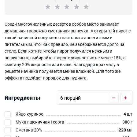
Среди многочисленных десертов особое место занимает
домашняя творожно-сметанная выпечка. А открытый пирог с
такой начинкой получается настолько аппетитным и
питательным, что, как правило, не задерживается долго на
столе. Если хотите, чтобы пирог получился нежным и
воздушным, выбирайте творог с жирностью не менее 15%, а
сметану 20% жирности или выше. Благодаря крахмалу в
рецепте начинка получается менее влажной. Для того же
эффекта подойдет порошок для пудинга.
Ингредиенты
–
+
Яйцо куриное
4
шт
Мука пшеничная I сорта
300
г
Сметана 20%
220
мл